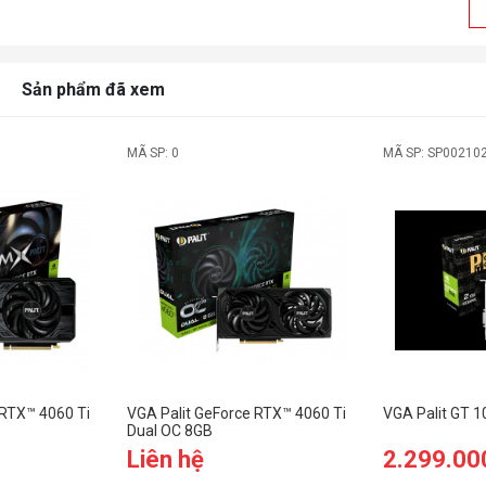
D
M
Sản phẩm đã xem
H
B
MÃ SP: 0
MÃ SP: SP00210
G
R
P
S
C
 RTX™ 4060 Ti
VGA Palit GeForce RTX™ 4060 Ti
VGA Palit GT 
Dual OC 8GB
Liên hệ
2.299.00