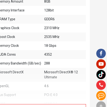
emory Amount
8GB
emory Interface
128bit
RAM Type
GDDR6
raphics Clock
2310 MHz
oost Clock
2535 MHz
emory Clock
18 Gbps
UDA Cores
4352
emory Bandwidth (GB/sec)
288
icrosoft DirectX
Microsoft DirectX® 12
Ultimate
penGL
4.6
us Support
PCI-E 4.0
DMI
HDMI 2.1