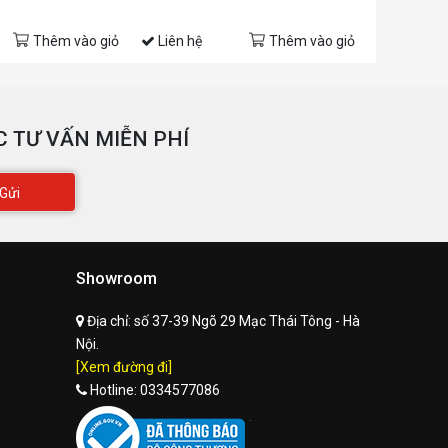
Thêm vào giỏ
Liên hệ
Thêm vào giỏ
Liên hệ
 TƯ VẤN MIỄN PHÍ
Gửi
Showroom
Địa chỉ:
số 37-39 Ngõ 29 Mạc Thái Tông - Hà
Nội.
[Xem đường đi]
Hotline:
0334577086