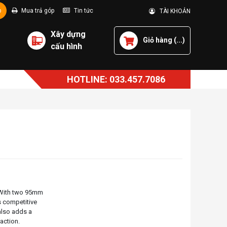
p
Mua trả góp
Tin tức
TÀI KHOẢN
Xây dựng
Giỏ hàng (
...
)
cấu hình
HOTLINE: 033.457.7086
. With two 95mm
s competitive
also adds a
action.