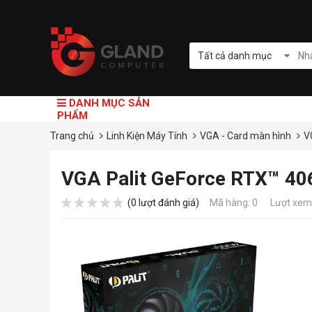
Tất cả danh mục
DANH MỤC SẢN
PHẨM
Trang chủ
Linh Kiện Máy Tính
VGA - Card màn hình
V
VGA Palit GeForce RTX™ 406
(0 lượt đánh giá)
Mã hàng: 0
Lượt xem