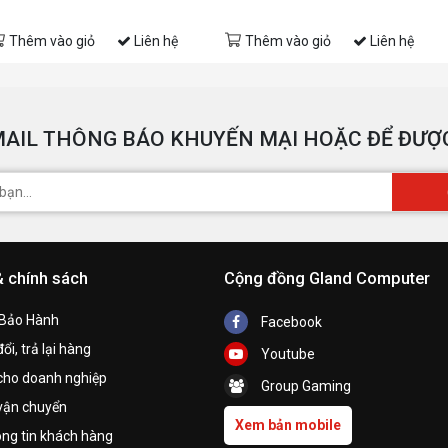
Thêm vào giỏ
Liên hệ
Thêm vào giỏ
Liên hệ
AIL THÔNG BÁO KHUYẾN MẠI HOẶC ĐỂ ĐƯỢC
& chính sách
Cộng đồng Gland Computer
 Bảo Hành
Facebook
ổi, trả lại hàng
Youtube
cho doanh nghiệp
Group Gaming
vận chuyển
Xem bản mobile
ng tin khách hàng