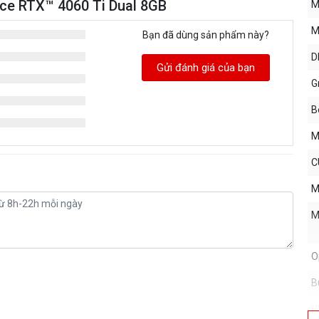
rce RTX™ 4060 Ti Dual 8GB
M
M
Bạn đã dùng sản phẩm này?
D
Gửi đánh giá của bạn
G
B
M
C
M
M
O
B
H