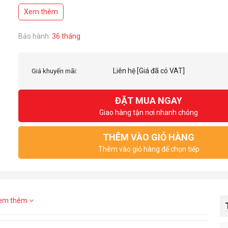
Xem thêm
Bảo hành:
36 tháng
Liên hệ
[Giá đã có VAT]
Giá khuyến mãi:
ĐẶT MUA NGAY
Giao hàng tận nơi nhanh chóng
THÊM VÀO GIỎ HÀNG
Thêm vào giỏ hàng để chọn tiếp
em thêm