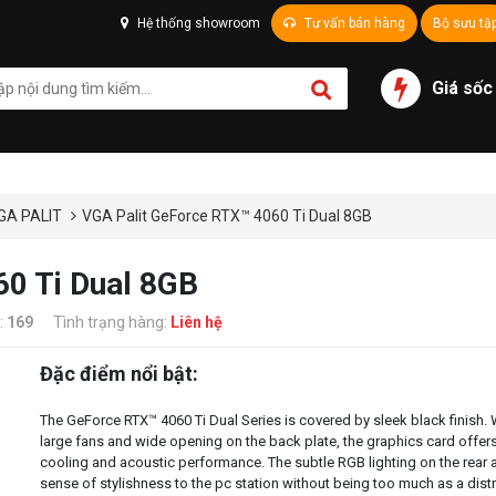
Hệ thống showroom
Tư vấn bán hàng
Bộ sưu tậ
Giá sốc
GA PALIT
VGA Palit GeForce RTX™ 4060 Ti Dual 8GB
0 Ti Dual 8GB
:
169
Tình trạng hàng:
Liên hệ
Đặc điểm nổi bật:
The GeForce RTX™ 4060 Ti Dual Series is covered by sleek black finish
large fans and wide opening on the back plate, the graphics card offer
cooling and acoustic performance. The subtle RGB lighting on the rear 
sense of stylishness to the pc station without being too much as a distr