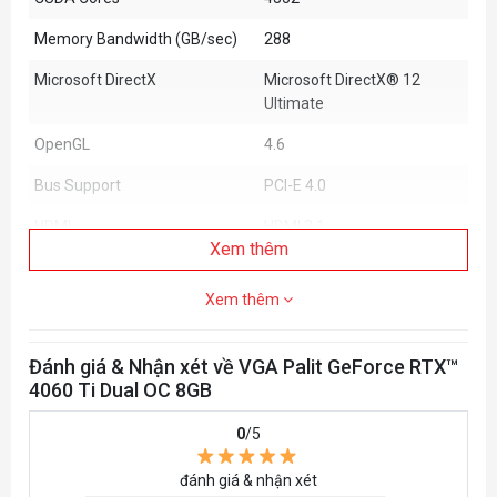
Memory Bandwidth (GB/sec)
288
Microsoft DirectX
Microsoft DirectX® 12
Ultimate
OpenGL
4.6
Bus Support
PCI-E 4.0
HDMI
HDMI 2.1
Xem thêm
DisplayPort
DP1.4a x 3
Xem thêm
Maximum Digital Resolution
7680x4320
Height
2 Slot
Đánh giá & Nhận xét về VGA Palit GeForce RTX™
4060 Ti Dual OC 8GB
Board Size
249.9 x 123.5 x 40.1 mm
Graphics Card Power
160W
0
/5
Recommended System Power
650W
đánh giá & nhận xét