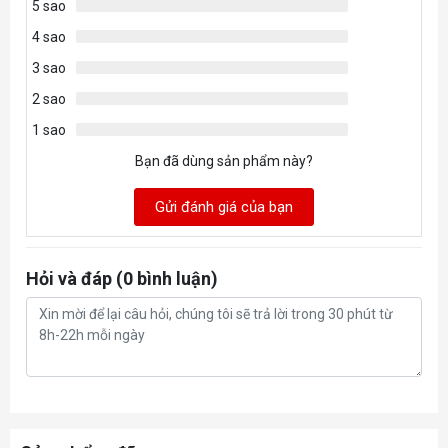
5 sao
Supplementary Power
8-pin x 1
Connectors
4 sao
3 sao
2 sao
1 sao
Bạn đã dùng sản phẩm này?
Gửi đánh giá của bạn
Hỏi và đáp (0 bình luận)