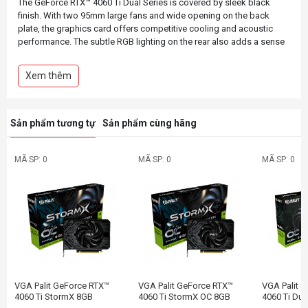
The GeForce RTX™ 4060 Ti Dual Series is covered by sleek black
finish. With two 95mm large fans and wide opening on the back
plate, the graphics card offers competitive cooling and acoustic
performance. The subtle RGB lighting on the rear also adds a sense
of stylishness to the pc station without being too much as a
distraction.
Xem thêm
Powered by NVIDIA DLSS 3, ultra-efficient Ada Lovelace arch, and
Sản phẩm tương tự
Sản phẩm cùng hãng
MÃ SP: 0
MÃ SP: 0
MÃ SP: 0
VGA Palit GeForce RTX™
VGA Palit GeForce RTX™
VGA Palit 
4060 Ti StormX 8GB
4060 Ti StormX OC 8GB
4060 Ti Du