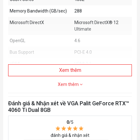
Memory Bandwidth (GB/sec)
288
Microsoft DirectX
Microsoft DirectX® 12
Ultimate
OpenGL
4.6
Bus Support
PCI-E 4.0
HDMI
HDMI 2.1
Xem thêm
DisplayPort
DP1.4a x 3
Xem thêm
Maximum Digital Resolution
7680x4320
Height
2 Slot
Đánh giá & Nhận xét về VGA Palit GeForce RTX™
4060 Ti Dual 8GB
Board Size
249.9 x 123.5 x 40.1 mm
Graphics Card Power
160W
0
/5
Recommended System Power
650W
đánh giá & nhận xét