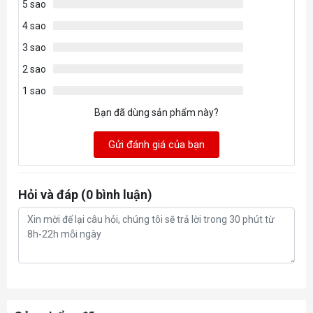
5 sao
Supplementary Power
8-pin x 1
Connectors
4 sao
3 sao
2 sao
1 sao
Bạn đã dùng sản phẩm này?
Gửi đánh giá của bạn
Hỏi và đáp (0 bình luận)