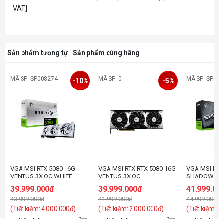
VAT]
Sản phẩm tương tự
Sản phẩm cùng hãng
MÃ SP: SP008274
MÃ SP: 0
MÃ SP: SP0
-10%
-5%
VGA MSI RTX 5080 16G
VGA MSI RTX RTX 5080 16G
VGA MSI RT
VENTUS 3X OC WHITE
VENTUS 3X OC
SHADOW 3
39.999.000đ
39.999.000đ
41.999.0
43.999.000đ
41.999.000đ
44.999.000
(Tiết kiệm: 4.000.000đ)
(Tiết kiệm: 2.000.000đ)
(Tiết kiệm: