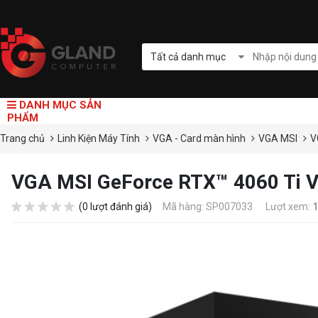
Tất cả danh mục
DANH MỤC SẢN
PHẨM
Trang chủ
Linh Kiện Máy Tính
VGA - Card màn hình
VGA MSI
V
VGA MSI GeForce RTX™ 4060 Ti
(0 lượt đánh giá)
Mã hàng: SP007033
Lượt xem:
1