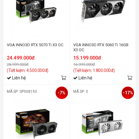
VGA INNO3D RTX 5070 Ti X3 OC
VGA INNO3D RTX 5060 Ti 16GB
X3 OC
24.499.000đ
15.199.000đ
28.999.000đ
16.999.000đ
(Tiết kiệm: 4.500.000đ)
(Tiết kiệm: 1.800.000đ)
Liên hệ
Liên hệ
MÃ SP: SP008193
MÃ SP: 0
-7%
-17%