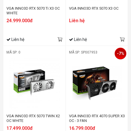
VGA INNO3D RTX 5070 Ti X3 OC
VGA INNO3D RTX 5070 X3 OC
WHITE
24.999.000đ
Liên hệ
Liên hệ
Liên hệ
MÃ SP: 0
MÃ SP: SP007953
-7%
VGA INNO3D RTX 5070 TWIN X2
VGA INNO3D RTX 4070 SUPER X3
OC WHITE
OC - 3 FAN
17.499.000đ
16.799.000đ