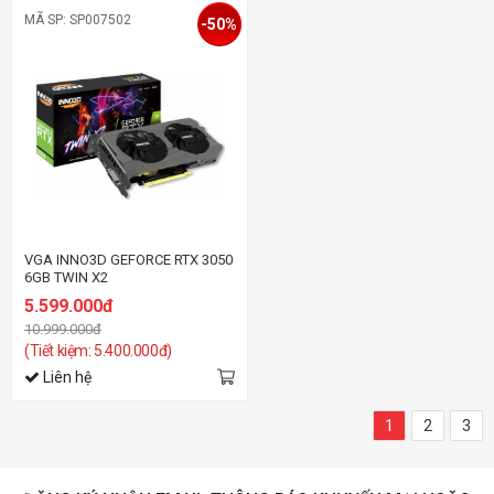
MÃ SP: SP007502
-50%
VGA INNO3D GEFORCE RTX 3050
6GB TWIN X2
5.599.000đ
10.999.000đ
(Tiết kiệm: 5.400.000đ)
Liên hệ
1
2
3