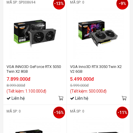
MÃ SP: SP008694
MÃ SP: 0
-13%
-9%
VGA INNO3D GeForce RTX 5050
VGA Inno3D RTX 3050 Twin X2
Twin X2 8GB
V2 6GB
7.899.000đ
5.499.000đ
8.999.000đ
5.999.000đ
(Tiết kiệm: 1.100.000đ)
(Tiết kiệm: 500.000đ)
Liên hệ
Liên hệ
MÃ SP: 0
MÃ SP: 0
-16%
-11%