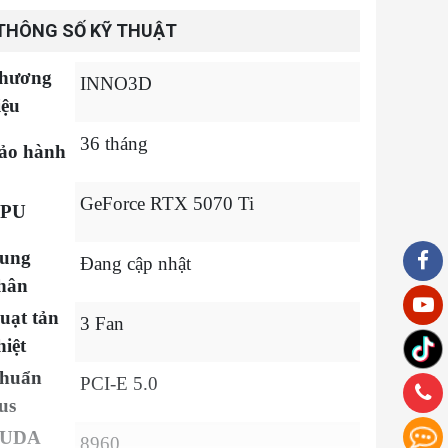
THÔNG SỐ KỸ THUẬT
hương
INNO3D
iệu
36 tháng
ảo hành
GeForce RTX 5070 Ti
PU
ung
Đang cập nhật
hân
uạt tản
3 Fan
hiệt
huẩn
PCI-E 5.0
us
UDA
8960