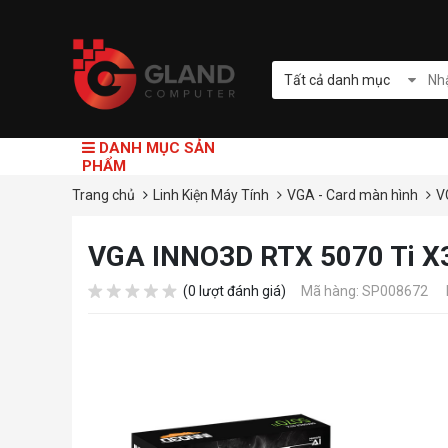
Tất cả danh mục
DANH MỤC SẢN
PHẨM
Trang chủ
Linh Kiện Máy Tính
VGA - Card màn hình
V
VGA INNO3D RTX 5070 Ti X
(0 lượt đánh giá)
Mã hàng: SP008672