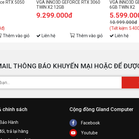
ce RTX 5050
VGA INNO3D GEFORCE RTX 3060
VGA INNO3D G
TWIN X2 12GB
6GB TWIN X2
n
9.299.000đ
5.599.00
10.999.000đ
N
0đ)
(Tiết kiệm: 5.40
x
Thêm vào giỏ
Liên hệ
Thêm vào giỏ
Liên hệ
K
t
M
AIL THÔNG BÁO KHUYẾN MẠI HOẶC ĐỂ ĐƯỢC
& chính sách
Cộng đồng Gland Computer
 Bảo Hành
Facebook
ổi, trả lại hàng
Youtube