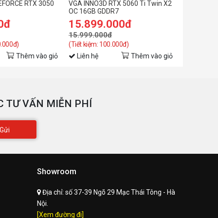
EFORCE RTX 3050
VGA INNO3D RTX 5060 Ti Twin X2
VGA Inno3
1x HDMI 2.1b
OC 16GB GDDR7
GDDR5, 64-
ối
0đ
15.899.000đ
2.649.
guồn đề
15.999.000đ
750W
0.000đ)
(Tiết kiệm: 100.000đ)
uất
Thêm vào giỏ
Liên hệ
Thêm vào giỏ
Liên hệ
ích
300 x 116 x 41 mm
hước
ĐEN
àu sắc
 TƯ VẤN MIỄN PHÍ
Gửi
Showroom
Địa chỉ:
số 37-39 Ngõ 29 Mạc Thái Tông - Hà
Nội.
[Xem đường đi]