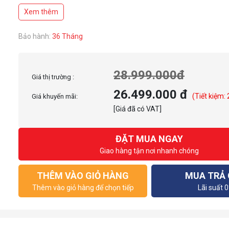
Số nhân CUDA : 8960
Xem thêm
Bảo hành:
36 Tháng
28.999.000đ
Giá thị trường :
26.499.000 đ
(Tiết kiệm:
Giá khuyến mãi:
[Giá đã có VAT]
ĐẶT MUA NGAY
Giao hàng tận nơi nhanh chóng
THÊM VÀO GIỎ HÀNG
MUA TRẢ
Thêm vào giỏ hàng để chọn tiếp
Lãi suất 