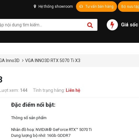
Hệ thống showroom
Tư vấn bán hàng
Bộ sưu tậ
Giá sốc
GA Inno3D
VGA INNO3D RTX 5070 Ti X3
3
Lượt xem:
144
Tình trạng hàng:
Liên hệ
Đặc điểm nổi bật:
Thông số sản phẩm
Nhân đồ hoạ: NVIDIA® GeForce RTX™ 5070 Ti
Dung lượng bộ nhớ: 16Gb GDDR7