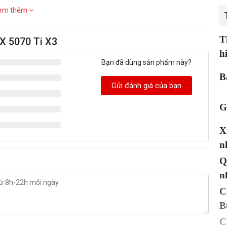
em thêm
T
X 5070 Ti X3
h
Bạn đã dùng sản phẩm này?
B
Gửi đánh giá của bạn
G
X
n
Q
n
C
B
C