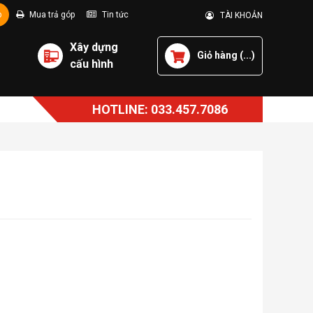
p
Mua trả góp
Tin tức
TÀI KHOẢN
Xây dựng
Giỏ hàng (
...
)
cấu hình
HOTLINE: 033.457.7086