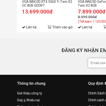
VGA INNO3D RTX 5060 Ti Twin X2
VGA INNO3D GeFor
OC 8GB GDDR7
Twin X2 8GB
13.699.000đ
7.899.000đ
8.999.000đ
(Tiết kiệm: 1.100.00
Liên hệ
Thêm vào giỏ
Liên hệ
ĐĂNG KÝ NHẬN EM
Thông tin chung
Quy định 
Giới thiệu công ty
Chính Sách
Góp ý, Khiếu nại
Chính sách đ