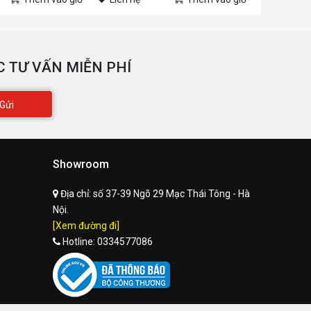
VIDIA FreeStyle
Yes
us Support
PCI-E 4.0 X8
 TƯ VẤN MIỄN PHÍ
VIDIA ShadowPlay
Yes
S Certification
Windows 11 / 10, Linux,
Gửi
FreeBSDx86
VIDIA Highlights
Yes
VIDIA G-SYNC™-Ready
Yes
Showroom
ame Ready Drivers
Yes
Địa chỉ:
số 37-39 Ngõ 29 Mạc Thái Tông - Hà
Nội.
VIDIA Studio Drivers
Yes
[Xem đường đi]
VIDIA GPU Boost™
Yes
Hotline:
0334577086
ulkan API
Yes
penGL
4.6