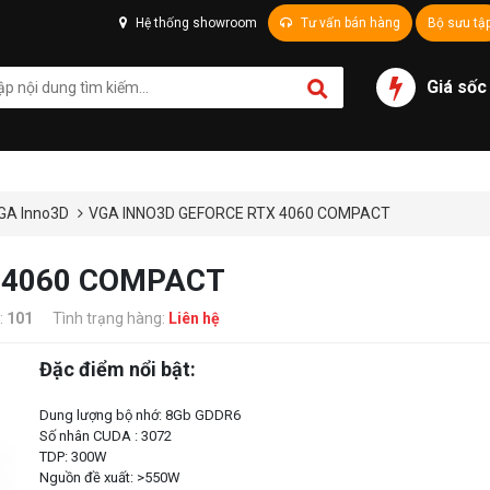
Hệ thống showroom
Tư vấn bán hàng
Bộ sưu tậ
Giá sốc
GA Inno3D
VGA INNO3D GEFORCE RTX 4060 COMPACT
 4060 COMPACT
:
101
Tình trạng hàng:
Liên hệ
Đặc điểm nổi bật:
Dung lượng bộ nhớ: 8Gb GDDR6
Số nhân CUDA : 3072
TDP: 300W