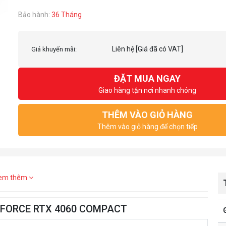
Bảo hành:
36 Tháng
Liên hệ
[Giá đã có VAT]
Giá khuyến mãi:
ĐẶT MUA NGAY
Giao hàng tận nơi nhanh chóng
THÊM VÀO GIỎ HÀNG
Thêm vào giỏ hàng để chọn tiếp
em thêm
GEFORCE RTX 4060 COMPACT