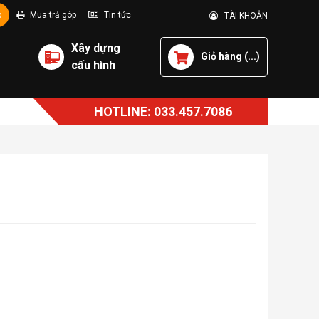
p
Mua trả góp
Tin tức
TÀI KHOẢN
Xây dựng
Giỏ hàng (
...
)
cấu hình
HOTLINE: 033.457.7086