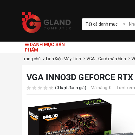
Tất cả danh mục
DANH MỤC SẢN
PHẨM
Trang chủ
Linh Kiện Máy Tính
VGA - Card màn hình
V
VGA INNO3D GEFORCE RTX
(0 lượt đánh giá)
Mã hàng: 0
Lượt xem