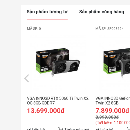
Sản phẩm tương tự
Sản phẩm cùng hãng
MÃ SP: 0
MÃ SP: SP008694
VGA INNO3D RTX 5060 Ti Twin X2
VGA INNO3D GeFor
OC 8GB GDDR7
Twin X2 8GB
13.699.000đ
7.899.000đ
8.999.000đ
(Tiết kiệm: 1.100.00
Liên hệ
Thêm vào giỏ
Liên hệ