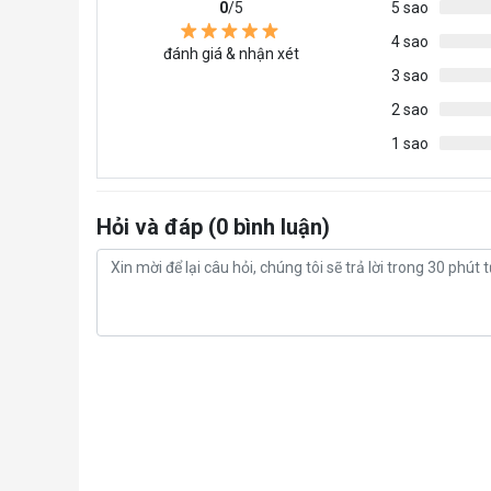
0
/5
5 sao
4 sao
đánh giá & nhận xét
3 sao
2 sao
1 sao
Hỏi và đáp (0 bình luận)