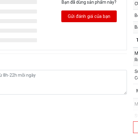
Bạn đã dùng sản phẩm này?
C
B
Gửi đánh giá của bạn
B
M
R
S
C
M
S
M