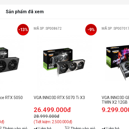
M
Sản phẩm đã xem
M
MÃ SP: SP008672
MÃ SP: SP00701
-13%
-9%
R
R
T
N
M
N
ce RTX 5050
VGA INNO3D RTX 5070 Ti X3
VGA INNO3D G
TWIN X2 12GB
P
26.499.000đ
9.299.00
N
28.999.000đ
0đ)
(Tiết kiệm: 2.500.000đ)
N
Thêm vào giỏ
Liên hệ
Thêm vào giỏ
Liên hệ