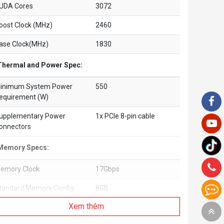
UDA Cores
3072
oost Clock (MHz)
2460
ase Clock(MHz)
1830
Thermal and Power Spec:
inimum System Power
550
equirement (W)
upplementary Power
1x PCIe 8-pin cable
onnectors
Memory Specs:
emory Clock
17Gbps
tandard Memory Config
8GB
Xem thêm
emory Interface
GDDR6