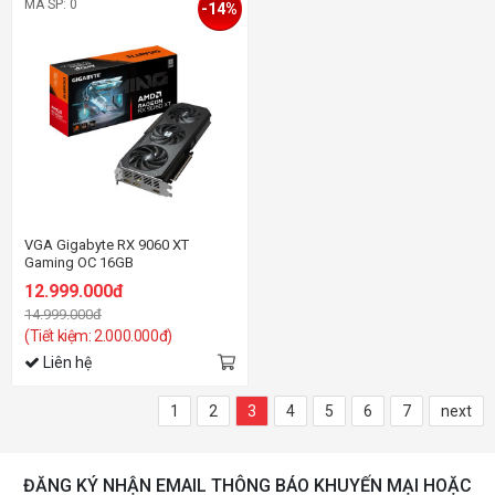
MÃ SP: 0
-14%
VGA Gigabyte RX 9060 XT
Gaming OC 16GB
(R9060XTGAMING OC_16GD)
12.999.000đ
14.999.000đ
(Tiết kiệm: 2.000.000đ)
Liên hệ
1
2
3
4
5
6
7
next
ĐĂNG KÝ NHẬN EMAIL THÔNG BÁO KHUYẾN MẠI HOẶC