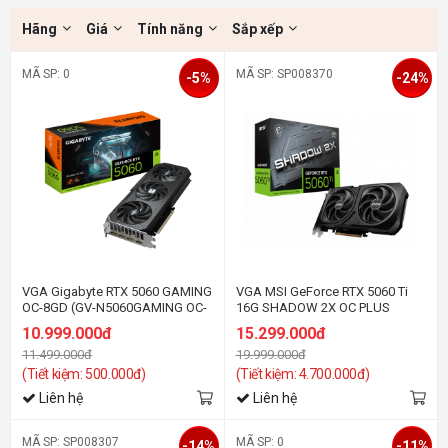
Hãng
Giá
Tính năng
Sắp xếp
MÃ SP: 0
MÃ SP: SP008370
-5%
-24%
VGA Gigabyte RTX 5060 GAMING
VGA MSI GeForce RTX 5060 Ti
OC-8GD (GV-N5060GAMING OC-
16G SHADOW 2X OC PLUS
8GD)
10.999.000đ
15.299.000đ
11.499.000đ
19.999.000đ
(Tiết kiệm: 500.000đ)
(Tiết kiệm: 4.700.000đ)
Liên hệ
Liên hệ
MÃ SP: SP008307
MÃ SP: 0
-14%
-11%