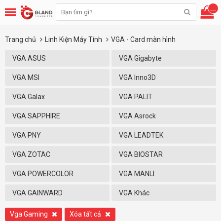
...
Trang chủ
Linh Kiện Máy Tính
VGA - Card màn hình
VGA ASUS
VGA Gigabyte
VGA MSI
VGA Inno3D
VGA Galax
VGA PALIT
VGA SAPPHIRE
VGA Asrock
VGA PNY
VGA LEADTEK
VGA ZOTAC
VGA BIOSTAR
VGA POWERCOLOR
VGA MANLI
VGA GAINWARD
VGA Khác
Vga Gaming
Xóa tất cả