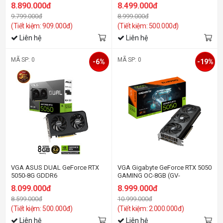
8.890.000đ
8.499.000đ
9.799.000đ
8.999.000đ
(Tiết kiệm: 909.000đ)
(Tiết kiệm: 500.000đ)
Liên hệ
Liên hệ
MÃ SP: 0
MÃ SP: 0
-6%
-19%
VGA ASUS DUAL GeForce RTX
VGA Gigabyte GeForce RTX 5050
5050-8G GDDR6
GAMING OC-8GB (GV-
N5050GAMING OC-8GD) GDDR6
8.099.000đ
8.999.000đ
8.599.000đ
10.999.000đ
(Tiết kiệm: 500.000đ)
(Tiết kiệm: 2.000.000đ)
Liên hệ
Liên hệ