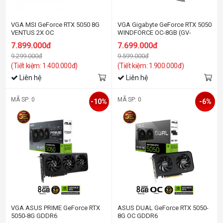
VGA MSI GeForce RTX 5050 8G
VGA Gigabyte GeForce RTX 5050
VENTUS 2X OC
WINDFORCE OC-8GB (GV-
N5050WF2OC-8GD) GDDR6
7.899.000đ
7.699.000đ
9.299.000đ
9.599.000đ
(Tiết kiệm: 1.400.000đ)
(Tiết kiệm: 1.900.000đ)
Liên hệ
Liên hệ
MÃ SP: 0
MÃ SP: 0
-10%
-6%
VGA ASUS PRIME GeForce RTX
ASUS DUAL GeForce RTX 5050-
5050-8G GDDR6
8G OC GDDR6