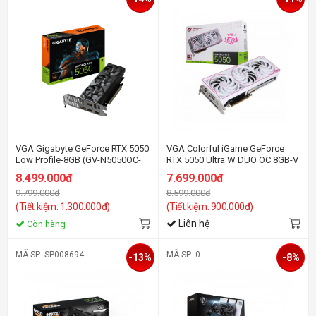
VGA Gigabyte GeForce RTX 5050
VGA Colorful iGame GeForce
Low Profile-8GB (GV-N5050OC-
RTX 5050 Ultra W DUO OC 8GB-V
8GL) GDDR6
GDDR6
8.499.000đ
7.699.000đ
9.799.000đ
8.599.000đ
(Tiết kiệm: 1.300.000đ)
(Tiết kiệm: 900.000đ)
Liên hệ
Còn hàng
MÃ SP: SP008694
MÃ SP: 0
-13%
-8%