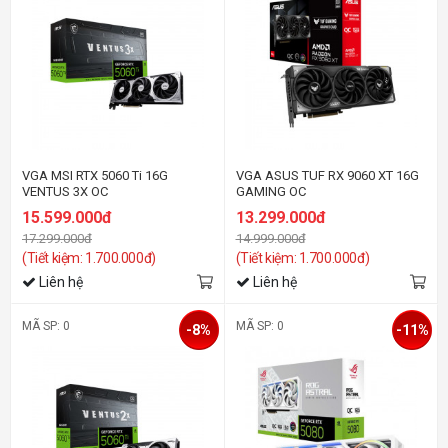
VGA MSI RTX 5060 Ti 16G
VGA ASUS TUF RX 9060 XT 16G
VENTUS 3X OC
GAMING OC
15.599.000đ
13.299.000đ
17.299.000đ
14.999.000đ
(Tiết kiệm: 1.700.000đ)
(Tiết kiệm: 1.700.000đ)
Liên hệ
Liên hệ
MÃ SP: 0
MÃ SP: 0
-8%
-11%