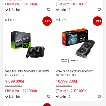
(Tiết kiệm: 1.800.000đ)
(Tiết kiệm: 1.000.000đ)
Liên hệ
Liên hệ
MÃ SP: 0
MÃ SP: 0
-14%
-19%
VGA MSI RTX 5060 8G SHADOW
VGA GIGABYTE RX 9060 XT
OC 2X GDDR7
Gaming OC 8GB
9.699.000đ
10.599.000đ
11.190.000đ
12.999.000đ
(Tiết kiệm: 1.491.000đ)
(Tiết kiệm: 2.400.000đ)
Liên hệ
Liên hệ