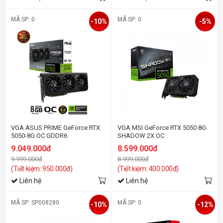
MÃ SP: 0
MÃ SP: 0
-10%
-5%
VGA ASUS PRIME GeForce RTX
VGA MSI GeForce RTX 5050 8G
5050-8G OC GDDR6
SHADOW 2X OC
9.049.000đ
8.599.000đ
9.999.000đ
8.999.000đ
(Tiết kiệm: 950.000đ)
(Tiết kiệm: 400.000đ)
Liên hệ
Liên hệ
MÃ SP: SP008280
MÃ SP: 0
-10%
-12%