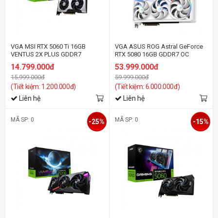
VGA MSI RTX 5060 Ti 16GB
VGA ASUS ROG Astral GeForce
VENTUS 2X PLUS GDDR7
RTX 5080 16GB GDDR7 OC
Edition (ROG-ASTRAL-RTX5080-
14.799.000đ
53.999.000đ
O16G-GAMING) White Edition
15.999.000đ
59.999.000đ
(Tiết kiệm: 1.200.000đ)
(Tiết kiệm: 6.000.000đ)
Liên hệ
Liên hệ
MÃ SP: 0
MÃ SP: 0
-25%
-15%