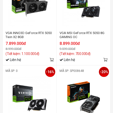
VGA INNO3D GeForce RTX 5050
VGA MSI GeForce RTX 5050 8G
Twin X2 8GB
GAMING OC
7.899.000đ
8.899.000đ
8.999.000đ
9.599.000đ
(Tiết kiệm: 1.100.000đ)
(Tiết kiệm: 700.000đ)
Liên hệ
Liên hệ
MÃ SP: 0
MÃ SP: SP008648
-16%
-20%