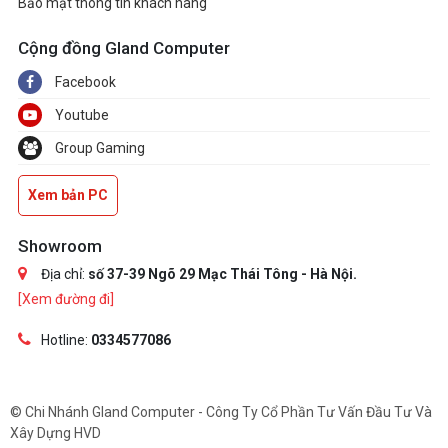
Bảo mật thông tin khách hàng
Cộng đồng Gland Computer
Facebook
Youtube
Group Gaming
Xem bản PC
Showroom
Địa chỉ:
số 37-39 Ngõ 29 Mạc Thái Tông - Hà Nội.
[Xem đường đi]
Hotline:
0334577086
© Chi Nhánh Gland Computer - Công Ty Cổ Phần Tư Vấn Đầu Tư Và
Xây Dựng HVD