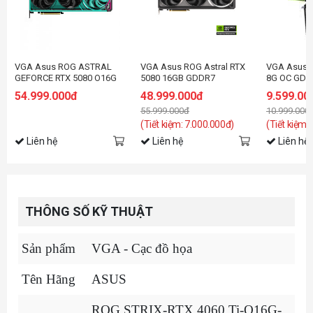
VGA Asus ROG ASTRAL
VGA Asus ROG Astral RTX
VGA Asus 
GEFORCE RTX 5080 O16G
5080 16GB GDDR7
8G OC GDD
Hatsune Miku Edition
RTX5060-O
54.999.000đ
48.999.000đ
9.599.00
55.999.000đ
10.999.000
(Tiết kiệm: 7.000.000đ)
(Tiết kiệm:
Liên hệ
Liên hệ
Liên hệ
THÔNG SỐ KỸ THUẬT
Sản phẩm
VGA - Cạc đồ họa
Tên Hãng
ASUS
ROG STRIX-RTX 4060 Ti-O16G-