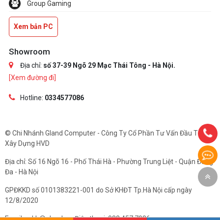
Group Gaming
Xem bản PC
Showroom
Địa chỉ:
số 37-39 Ngõ 29 Mạc Thái Tông - Hà Nội.
[Xem đường đi]
Hotline:
0334577086
© Chi Nhánh Gland Computer - Công Ty Cổ Phần Tư Vấn Đầu Tư Và
Xây Dựng HVD
Địa chỉ: Số 16 Ngõ 16 - Phố Thái Hà - Phường Trung Liệt - Quận Đống
Đa - Hà Nội
GPĐKKD số 0101383221-001 do Sở KHĐT Tp.Hà Nội cấp ngày
12/8/2020
Email: cskh@gland.vn. Điện thoại: 033.457.7086