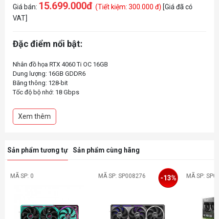
15.699.000đ
Giá bán:
(Tiết kiệm: 300.000 đ)
[Giá đã có
VAT]
Đặc điểm nổi bật:
Nhân đồ họa RTX 4060 Ti OC 16GB
Dung lượng: 16GB GDDR6
Băng thông: 128-bit
Tốc độ bộ nhớ: 18 Gbps
Chuẩn giao tiếp: PCI Express 4.0
Kết nối: DisplayPort x 3, HDMI x 1
Xem thêm
Sản phẩm tương tự
Sản phẩm cùng hãng
MÃ SP: 0
MÃ SP: SP008276
MÃ SP: SP0
-13%