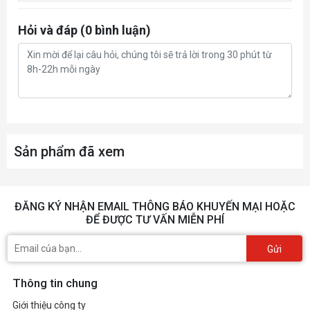
Công suất
Hỏi và đáp (0 bình luận)
nguồn yêu
650W
cầu
Đầu nối
1 x 8-pin
nguồn
Sản phẩm đã xem
ĐĂNG KÝ NHẬN EMAIL THÔNG BÁO KHUYẾN MẠI HOẶC
ĐỂ ĐƯỢC TƯ VẤN MIỄN PHÍ
Gửi
Thông tin chung
Giới thiệu công ty