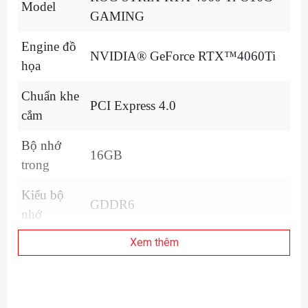
Model
GAMING
Engine đồ
NVIDIA® GeForce RTX™4060Ti
họa
Chuẩn khe
PCI Express 4.0
cắm
Bộ nhớ
16GB
trong
Kiểu bộ
GDDR6
nhớ
Xem thêm
Bus
128-bit
OC mode : 2745 MHz
Core Clock
Default mode : 2715 MHz (Boost)