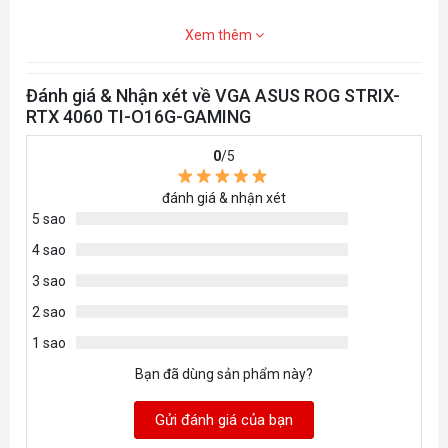
Cuda Cores
4352
Xem thêm
Memory
18 Gbps
Đánh giá & Nhận xét về VGA ASUS ROG STRIX-
Speed
RTX 4060 TI-O16G-GAMING
Độ phân
Digital Max Resolution 7680 x 4320
0
/5
giải
đánh giá & nhận xét
HDMI 2.1 x 1
5 sao
Cổng giao
Displayport 1.4a x 3
4 sao
tiếp
HDCP (2.3): Có
3 sao
Hỗ trợ màn
2 sao
4
hình
1 sao
Bạn đã dùng sản phẩm này?
Kích thước
12.26 x 5.26 x 2.44 Centimeter
Gửi đánh giá của bạn
OpenGL
4.6