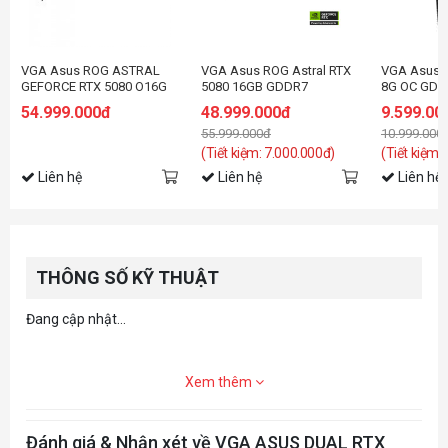
VGA Asus ROG ASTRAL
VGA Asus ROG Astral RTX
VGA Asus 
GEFORCE RTX 5080 O16G
5080 16GB GDDR7
8G OC GDD
Hatsune Miku Edition
RTX5060-O
54.999.000đ
48.999.000đ
9.599.00
55.999.000đ
10.999.000
(Tiết kiệm: 7.000.000đ)
(Tiết kiệm:
Liên hệ
Liên hệ
Liên hệ
THÔNG SỐ KỸ THUẬT
Đang cập nhật...
Xem thêm
Đánh giá & Nhận xét về VGA ASUS DUAL RTX