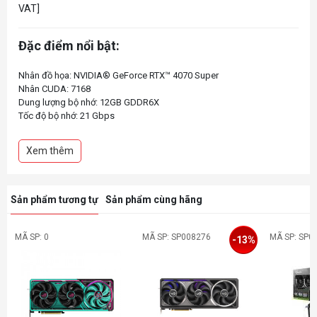
VAT]
Đặc điểm nổi bật:
Nhân đồ họa: NVIDIA® GeForce RTX™ 4070 Super
Nhân CUDA: 7168
Dung lượng bộ nhớ: 12GB GDDR6X
Tốc độ bộ nhớ: 21 Gbps
Giao diện bộ nhớ: 192-bit
Xem thêm
Sản phẩm tương tự
Sản phẩm cùng hãng
MÃ SP: 0
MÃ SP: SP008276
MÃ SP: SP0
-13%