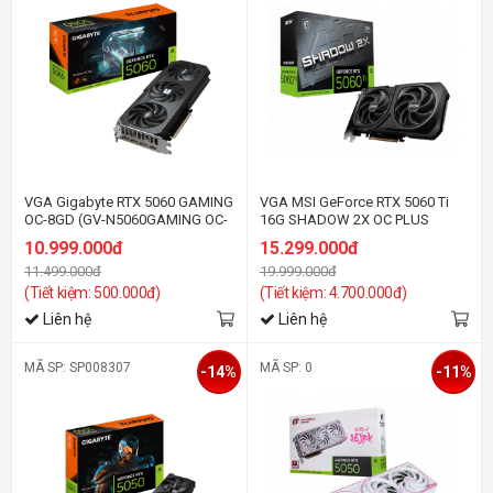
VGA Gigabyte RTX 5060 GAMING
VGA MSI GeForce RTX 5060 Ti
OC-8GD (GV-N5060GAMING OC-
16G SHADOW 2X OC PLUS
8GD)
10.999.000đ
15.299.000đ
11.499.000đ
19.999.000đ
(Tiết kiệm: 500.000đ)
(Tiết kiệm: 4.700.000đ)
Liên hệ
Liên hệ
MÃ SP: SP008307
MÃ SP: 0
-14%
-11%