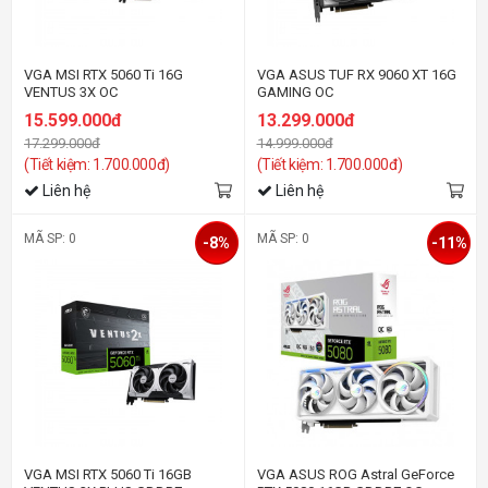
VGA MSI RTX 5060 Ti 16G
VGA ASUS TUF RX 9060 XT 16G
VENTUS 3X OC
GAMING OC
15.599.000đ
13.299.000đ
17.299.000đ
14.999.000đ
(Tiết kiệm: 1.700.000đ)
(Tiết kiệm: 1.700.000đ)
Liên hệ
Liên hệ
MÃ SP: 0
MÃ SP: 0
-8%
-11%
VGA MSI RTX 5060 Ti 16GB
VGA ASUS ROG Astral GeForce