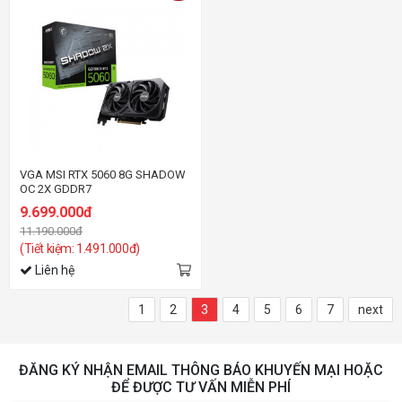
VGA MSI RTX 5060 8G SHADOW
OC 2X GDDR7
9.699.000đ
11.190.000đ
(Tiết kiệm: 1.491.000đ)
Liên hệ
1
2
3
4
5
6
7
next
ĐĂNG KÝ NHẬN EMAIL THÔNG BÁO KHUYẾN MẠI HOẶC
ĐỂ ĐƯỢC TƯ VẤN MIỄN PHÍ