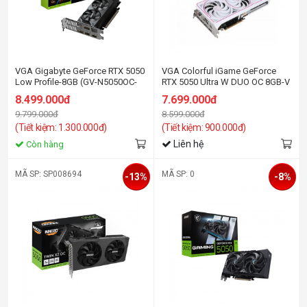
VGA Gigabyte GeForce RTX 5050
VGA Colorful iGame GeForce
Low Profile-8GB (GV-N5050OC-
RTX 5050 Ultra W DUO OC 8GB-V
8GL) GDDR6
GDDR6
8.499.000đ
7.699.000đ
9.799.000đ
8.599.000đ
(Tiết kiệm: 1.300.000đ)
(Tiết kiệm: 900.000đ)
Liên hệ
Còn hàng
MÃ SP: SP008694
MÃ SP: 0
-13%
-8%