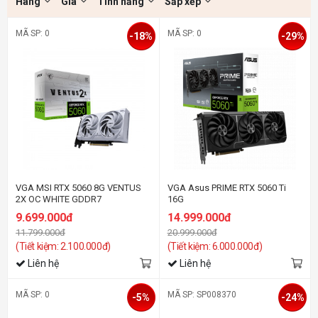
Hãng
Giá
Tính năng
Sắp xếp
MÃ SP: 0
MÃ SP: 0
-18%
-29%
VGA MSI RTX 5060 8G VENTUS
VGA Asus PRIME RTX 5060 Ti
2X OC WHITE GDDR7
16G
9.699.000đ
14.999.000đ
11.799.000đ
20.999.000đ
(Tiết kiệm: 2.100.000đ)
(Tiết kiệm: 6.000.000đ)
Liên hệ
Liên hệ
MÃ SP: 0
MÃ SP: SP008370
-5%
-24%