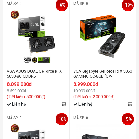
MÃ SP: 0
MÃ SP: 0
-6%
-19%
VGA ASUS DUAL GeForce RTX
VGA Gigabyte GeForce RTX 5050
5050-8G GDDR6
GAMING OC-8GB (GV-
N5050GAMING OC-8GD) GDDR6
8.099.000đ
8.999.000đ
8.599.000đ
10.999.000đ
(Tiết kiệm: 500.000đ)
(Tiết kiệm: 2.000.000đ)
Liên hệ
Liên hệ
MÃ SP: 0
MÃ SP: 0
-10%
-5%