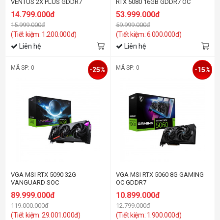
VENTUS 2X PLUS GDDR7
RTX 5080 16GB GDDR7 OC
Edition (ROG-ASTRAL-RTX5080-
14.799.000đ
53.999.000đ
O16G-GAMING) White Edition
15.999.000đ
59.999.000đ
(Tiết kiệm: 1.200.000đ)
(Tiết kiệm: 6.000.000đ)
Liên hệ
Liên hệ
MÃ SP: 0
MÃ SP: 0
-25%
-15%
VGA MSI RTX 5090 32G
VGA MSI RTX 5060 8G GAMING
VANGUARD SOC
OC GDDR7
89.999.000đ
10.899.000đ
119.000.000đ
12.799.000đ
(Tiết kiệm: 29.001.000đ)
(Tiết kiệm: 1.900.000đ)