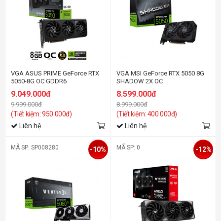
VGA ASUS PRIME GeForce RTX
VGA MSI GeForce RTX 5050 8G
5050-8G OC GDDR6
SHADOW 2X OC
9.049.000đ
8.599.000đ
9.999.000đ
8.999.000đ
(Tiết kiệm: 950.000đ)
(Tiết kiệm: 400.000đ)
Liên hệ
Liên hệ
MÃ SP: SP008280
MÃ SP: 0
-10%
-12%