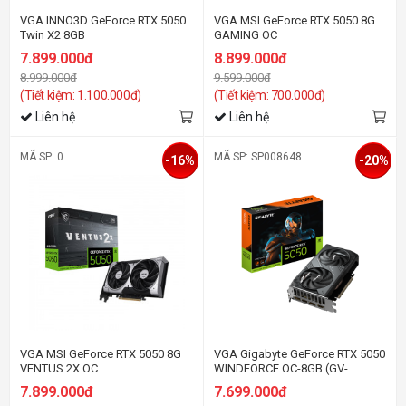
VGA INNO3D GeForce RTX 5050
VGA MSI GeForce RTX 5050 8G
Twin X2 8GB
GAMING OC
7.899.000đ
8.899.000đ
8.999.000đ
9.599.000đ
(Tiết kiệm: 1.100.000đ)
(Tiết kiệm: 700.000đ)
Liên hệ
Liên hệ
MÃ SP: 0
MÃ SP: SP008648
-16%
-20%
VGA MSI GeForce RTX 5050 8G
VGA Gigabyte GeForce RTX 5050
VENTUS 2X OC
WINDFORCE OC-8GB (GV-
N5050WF2OC-8GD) GDDR6
7.899.000đ
7.699.000đ