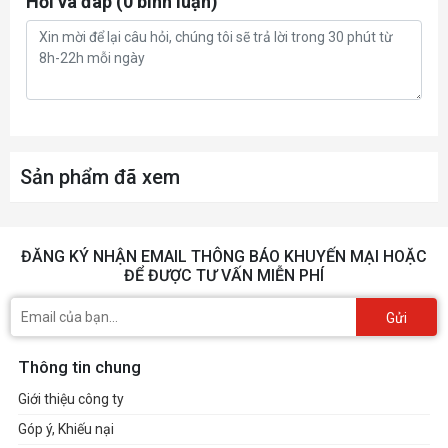
Hỏi và đáp (0 bình luận)
software from the support site.
Dimensions
300 x 139 x 62.4 mm
Recommended PSU
650W
Power Connectors
Sản phẩm đã xem
1 x 8-pin
Slot
3.12 slot
ĐĂNG KÝ NHẬN EMAIL THÔNG BÁO KHUYẾN MẠI HOẶC
ĐỂ ĐƯỢC TƯ VẤN MIỄN PHÍ
AURA SYNC
ARGB
Gửi
Thông tin chung
Giới thiệu công ty
Góp ý, Khiếu nại