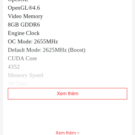
OpenGL®4.6
Video Memory
8GB GDDR6
Engine Clock
OC Mode: 2655MHz
Default Mode: 2625MHz (Boost)
CUDA Core
4352
Memory Speed
18 Gbps
Memory Interface
Xem thêm
128-bit
Resolution
Digital Max Resolution 7680 x 4320
Interface
Xem thêm
Yes x 1 (Native HDMI 2.1)