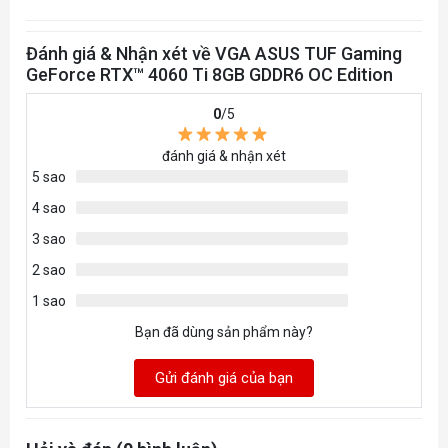
Yes x 3 (Native DisplayPort 1.4a)
Đánh giá & Nhận xét về VGA ASUS TUF Gaming
HDCP Support Yes (2.3)
GeForce RTX™ 4060 Ti 8GB GDDR6 OC Edition
Maximum Display Support
4
0
/5
NVlink/ Crossfire Support
đánh giá & nhận xét
No
5 sao
Accessories
4 sao
1 x Collection Card
3 sao
1 x Speedsetup Manual
2 sao
1 x Thank you Card
1 sao
1 x TUF Graphic card holder
1 x TUF Gaming Ceritificate
Bạn đã dùng sản phẩm này?
1 x TUF Velcro Hook & Loop
Gửi đánh giá của bạn
Software
ASUS GPU Tweak III & GeForce Game Ready
Driver & Studio Driver: please download all