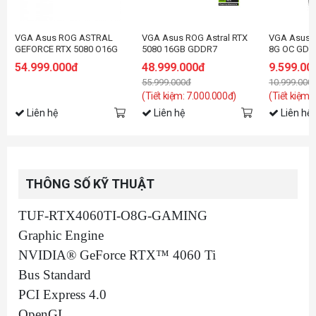
VGA Asus ROG ASTRAL
VGA Asus ROG Astral RTX
VGA Asus 
GEFORCE RTX 5080 O16G
5080 16GB GDDR7
8G OC GDD
Hatsune Miku Edition
RTX5060-O
54.999.000đ
48.999.000đ
9.599.00
55.999.000đ
10.999.000
(Tiết kiệm: 7.000.000đ)
(Tiết kiệm:
Liên hệ
Liên hệ
Liên hệ
THÔNG SỐ KỸ THUẬT
TUF-RTX4060TI-O8G-GAMING
Graphic Engine
NVIDIA® GeForce RTX™ 4060 Ti
Bus Standard
PCI Express 4.0
OpenGL