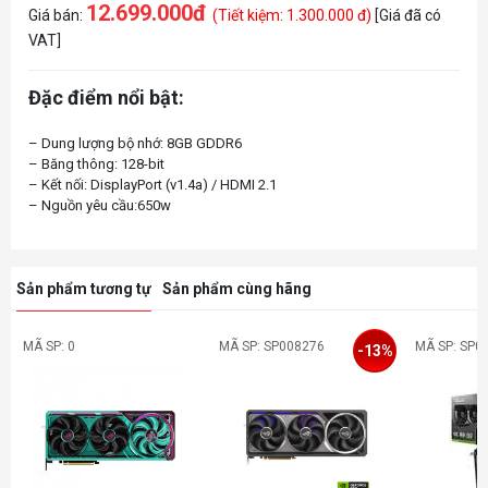
12.699.000đ
Giá bán:
(Tiết kiệm: 1.300.000 đ)
[Giá đã có
VAT]
Đặc điểm nổi bật:
– Dung lượng bộ nhớ: 8GB GDDR6
– Băng thông: 128-bit
– Kết nối: DisplayPort (v1.4a) / HDMI 2.1
Sản phẩm tương tự
Sản phẩm cùng hãng
MÃ SP: 0
MÃ SP: SP008276
MÃ SP: SP0
-13%