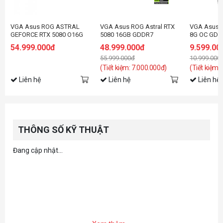
VGA Asus ROG ASTRAL
VGA Asus ROG Astral RTX
VGA Asus 
GEFORCE RTX 5080 O16G
5080 16GB GDDR7
8G OC GDD
Hatsune Miku Edition
RTX5060-O
54.999.000đ
48.999.000đ
9.599.00
55.999.000đ
10.999.000
(Tiết kiệm: 7.000.000đ)
(Tiết kiệm:
Liên hệ
Liên hệ
Liên hệ
THÔNG SỐ KỸ THUẬT
Đang cập nhật...