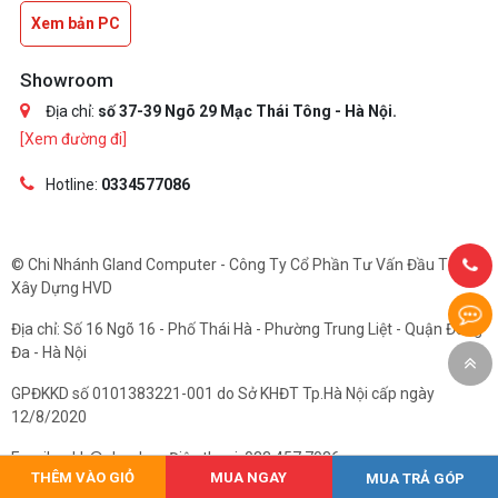
Xem bản PC
Showroom
Địa chỉ:
số 37-39 Ngõ 29 Mạc Thái Tông - Hà Nội.
[Xem đường đi]
Hotline:
0334577086
© Chi Nhánh Gland Computer - Công Ty Cổ Phần Tư Vấn Đầu Tư Và
Xây Dựng HVD
Địa chỉ: Số 16 Ngõ 16 - Phố Thái Hà - Phường Trung Liệt - Quận Đống
Đa - Hà Nội
GPĐKKD số 0101383221-001 do Sở KHĐT Tp.Hà Nội cấp ngày
12/8/2020
Email: cskh@gland.vn. Điện thoại: 033.457.7086
THÊM VÀO GIỎ
MUA NGAY
MUA TRẢ GÓP