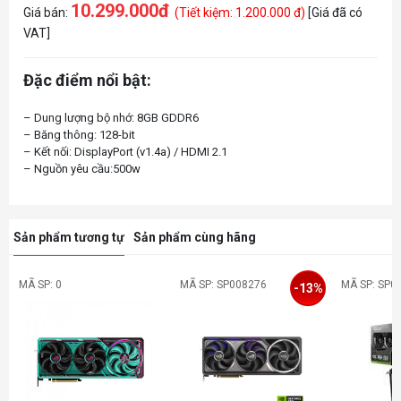
10.299.000đ
Giá bán:
(Tiết kiệm: 1.200.000 đ)
[Giá đã có
VAT]
Đặc điểm nổi bật:
– Dung lượng bộ nhớ: 8GB GDDR6
– Băng thông: 128-bit
– Kết nối: DisplayPort (v1.4a) / HDMI 2.1
Sản phẩm tương tự
Sản phẩm cùng hãng
MÃ SP: 0
MÃ SP: SP008276
MÃ SP: SP0
-13%