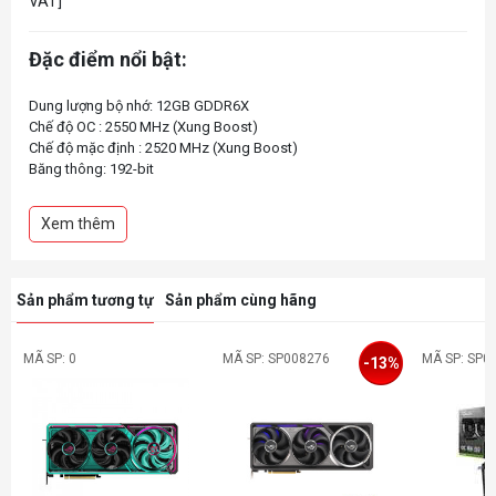
VAT]
Đặc điểm nổi bật:
Dung lượng bộ nhớ: 12GB GDDR6X
Chế độ OC : 2550 MHz (Xung Boost)
Chế độ mặc định : 2520 MHz (Xung Boost)
Băng thông: 192-bit
Kết nối: DisplayPort 1.4a x3, HDMI 2.1a x1
Nguồn phụ: 16 Pin*1
Xem thêm
Sản phẩm tương tự
Sản phẩm cùng hãng
MÃ SP: 0
MÃ SP: SP008276
MÃ SP: SP0
-13%