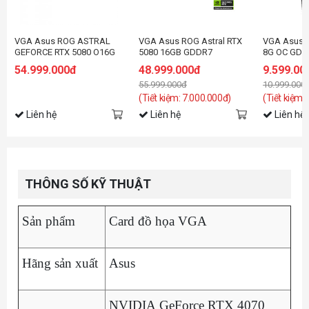
VGA Asus ROG ASTRAL
VGA Asus ROG Astral RTX
VGA Asus 
GEFORCE RTX 5080 O16G
5080 16GB GDDR7
8G OC GDD
Hatsune Miku Edition
RTX5060-O
54.999.000đ
48.999.000đ
9.599.00
55.999.000đ
10.999.000
(Tiết kiệm: 7.000.000đ)
(Tiết kiệm:
Liên hệ
Liên hệ
Liên hệ
THÔNG SỐ KỸ THUẬT
Sản phẩm
Card đồ họa VGA
Hãng sản xuất
Asus
NVIDIA GeForce RTX 4070