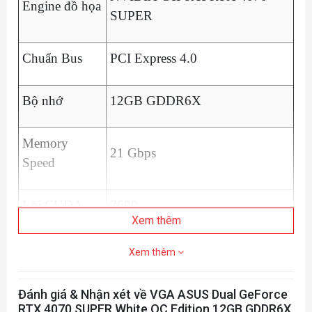
Engine đồ họa
SUPER
Chuẩn Bus
PCI Express 4.0
Bộ nhớ
12GB GDDR6X
Memory
21 Gbps
Speed
Lõi CUDA
7680
Xem thêm
Giao diện bộ
Xem thêm
192-bit
nhớ
Đánh giá & Nhận xét về VGA ASUS Dual GeForce
RTX 4070 SUPER White OC Edition 12GB GDDR6X
Digital Max Resolution 7680 x