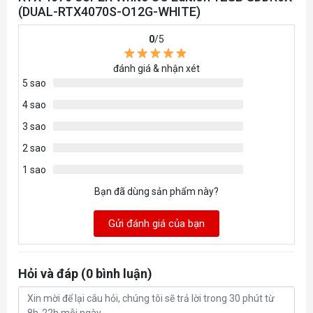
Độ phân giải
(DUAL-RTX4070S-O12G-WHITE)
4320
0
/5
Yes x 1 (Native HDMI 2.1a)
đánh giá & nhận xét
Kết nối
Yes x 3 (Native DisplayPort 1.4a)
5 sao
HDCP Support Yes (2.3)
4 sao
3 sao
267.01 x 133.94 x 51.13 mm
Kích thước
2 sao
10.51 x 5.27 x 2.01 inch
1 sao
PSU đề nghị
750W
Bạn đã dùng sản phẩm này?
Gửi đánh giá của bạn
Power
1 x 16-pin
Connectors
Hỏi và đáp (0 bình luận)