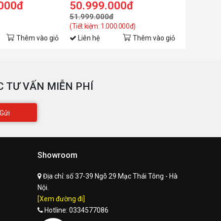
.000đ
50.999.000đ
116.9
51.999.000đ
(Tiết kiệm: 1.000.000đ)
Thêm vào giỏ
Liên hệ
Thêm vào giỏ
Liên hệ
 TƯ VẤN MIỄN PHÍ
Gửi
Showroom
Địa chỉ:
số 37-39 Ngõ 29 Mạc Thái Tông - Hà
Nội.
[Xem đường đi]
Hotline:
0334577086