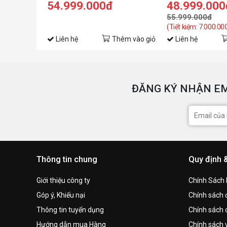
Edition
54.999.000đ
48.999.000
55.999.000đ
(Tiết kiệm: 7.000.00
Liên hệ
Thêm vào giỏ
Liên hệ
ĐĂNG KÝ NHẬN EM
Thông tin chung
Quy định 
Giới thiệu công ty
Chính Sách
Góp ý, Khiếu nại
Chính sách đ
Thông tin tuyển dụng
Chính sách 
Hướng dẫn mua Hàng
Chính sách 