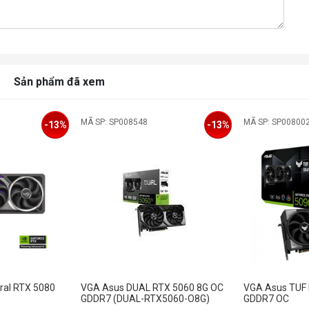
Sản phẩm đã xem
MÃ SP: SP008548
MÃ SP: SP00800
-13%
-13%
ral RTX 5080
VGA Asus DUAL RTX 5060 8G OC
VGA Asus TUF
GDDR7 (DUAL-RTX5060-O8G)
GDDR7 OC