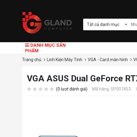
Tất cả danh mục
DANH MỤC SẢN
PHẨM
Trang chủ
Linh Kiện Máy Tính
VGA - Card màn hình
V
VGA ASUS Dual GeForce RT
(0 lượt đánh giá)
Mã hàng: SP007453