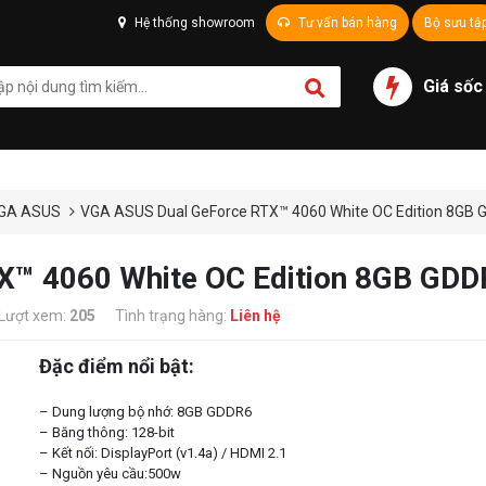
Hệ thống showroom
Tư vấn bán hàng
Bộ sưu tậ
Giá sốc
GA ASUS
VGA ASUS Dual GeForce RTX™ 4060 White OC Edition 8GB
X™ 4060 White OC Edition 8GB GDD
Lượt xem:
205
Tình trạng hàng:
Liên hệ
Đặc điểm nổi bật:
– Dung lượng bộ nhớ: 8GB GDDR6
– Băng thông: 128-bit
– Kết nối: DisplayPort (v1.4a) / HDMI 2.1