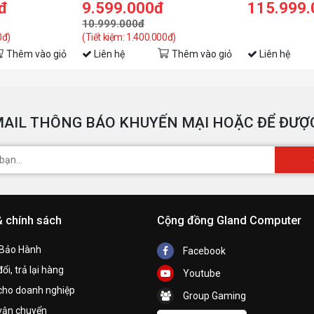
đ
9.599.000đ
115.999
10.999.000đ
0đ)
(Tiết kiệm: 1.400.000đ)
Thêm vào giỏ
Liên hệ
Thêm vào giỏ
Liên hệ
AIL THÔNG BÁO KHUYẾN MẠI HOẶC ĐỂ ĐƯỢC
& chính sách
Cộng đồng Gland Computer
 Bảo Hành
Facebook
ổi, trả lại hàng
Youtube
cho doanh nghiệp
Group Gaming
vận chuyển