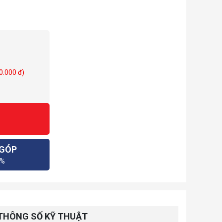
0.000 đ)
 GÓP
0%
THÔNG SỐ KỸ THUẬT