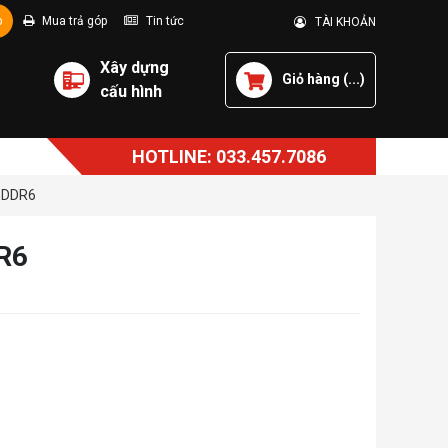
p
Mua trả góp
Tin tức
TÀI KHOẢN
Xây dựng
Giỏ hàng (
...
)
cấu hình
HOTLINE: 033.457.7086
 GDDR6
R6