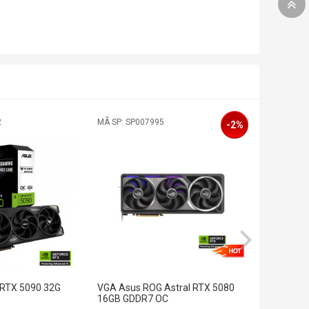
2
MÃ SP: SP007995
MÃ SP: SP0
-2%
 RTX 5090 32G
VGA Asus ROG Astral RTX 5080
VGA Asus 
16GB GDDR7 OC
32G GDDR