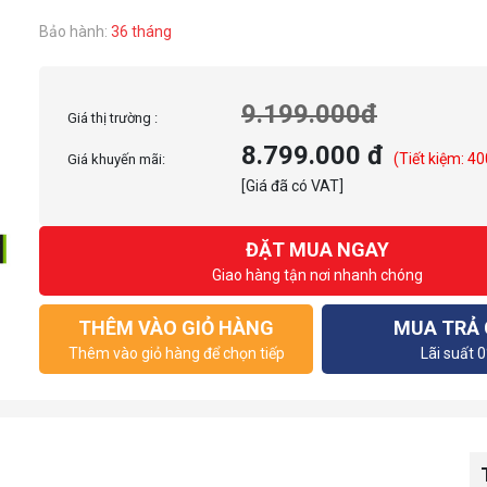
Bảo hành:
36 tháng
9.199.000đ
Giá thị trường :
8.799.000 đ
(Tiết kiệm: 40
Giá khuyến mãi:
[Giá đã có VAT]
ĐẶT MUA NGAY
Giao hàng tận nơi nhanh chóng
THÊM VÀO GIỎ HÀNG
MUA TRẢ
Thêm vào giỏ hàng để chọn tiếp
Lãi suất 