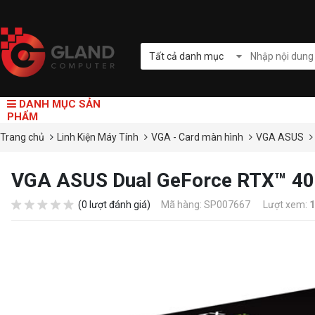
Tất cả danh mục
DANH MỤC SẢN
PHẨM
Trang chủ
Linh Kiện Máy Tính
VGA - Card màn hình
VGA ASUS
VGA ASUS Dual GeForce RTX™ 40
(0 lượt đánh giá)
Mã hàng: SP007667
Lượt xem:
1