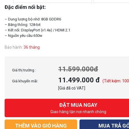
Đặc điểm nổi bật:
– Dung lượng bộ nhớ: 8GB GDDR6
– Băng thông: 128-bit
– Kết nối: DisplayPort (v1.4a) / HDMI 2.1
Bảo hành:
36 tháng
11.599.000đ
Giá thị trường :
11.499.000 đ
(Tiết kiệm: 10
Giá khuyến mãi:
[Giá đã có VAT]
ĐẶT MUA NGAY
Giao hàng tận nơi nhanh chóng
THÊM VÀO GIỎ HÀNG
MUA TRẢ G