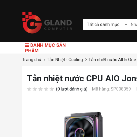
Tất cả danh mục
DANH MỤC SẢN
PHẨM
Trang chủ
Tản Nhiệt - Cooling
Tản nhiệt nước All In One
Tản nhiệt nước CPU AIO Jon
(0 lượt đánh giá)
Mã hàng: SP008359