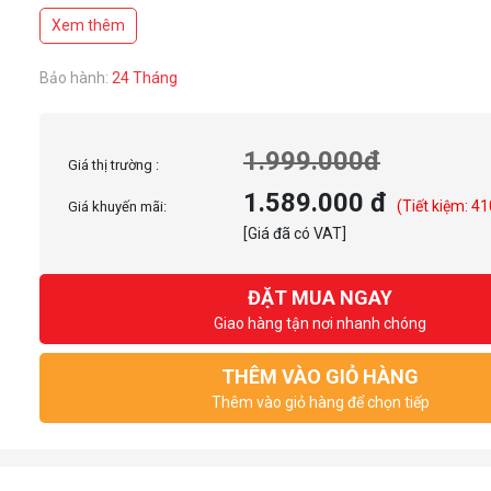
- Lưu lượng gió: 21.46-62.40CFM(mỗi quạt)
Xem thêm
- Loại vòng bi quạt: Vòng bi thủy lực
- Tốc độ quạt: 700rpm~2400rpm(±10%)
- Độ ồn quạt: <30dB(A) (Tối đa)
Bảo hành:
24 Tháng
1.999.000đ
Giá thị trường :
1.589.000 đ
(Tiết kiệm: 41
Giá khuyến mãi:
[Giá đã có VAT]
ĐẶT MUA NGAY
Giao hàng tận nơi nhanh chóng
THÊM VÀO GIỎ HÀNG
Thêm vào giỏ hàng để chọn tiếp