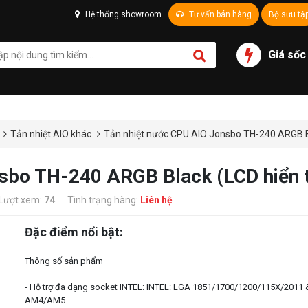
Hệ thống showroom
Tư vấn bán hàng
Bộ sưu tậ
Giá sốc
Tản nhiệt AIO khác
Tản nhiệt nước CPU AIO Jonsbo TH-240 ARGB Bla
sbo TH-240 ARGB Black (LCD hiển th
Lượt xem:
74
Tình trạng hàng:
Liên hệ
Đặc điểm nổi bật:
Thông số sản phẩm
- Hỗ trợ đa dạng socket INTEL: INTEL: LGA 1851/1700/1200/115X/2011
AM4/AM5