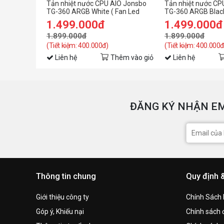
Tản nhiệt nước CPU AIO Jonsbo
Tản nhiệt nước CP
TG-360 ARGB White ( Fan Led
TG-360 ARGB Black
ghép nối không dây )
ghép nối không dây
1.499.000đ
1.499.000đ
1.899.000đ
1.899.000đ
(Tiết kiệm: 400.000đ)
(Tiết kiệm: 400.000đ
Liên hệ
Thêm vào giỏ
Liên hệ
ĐĂNG KÝ NHẬN EM
Thông tin chung
Quy định 
Giới thiệu công ty
Chính Sách
Góp ý, Khiếu nại
Chính sách đ