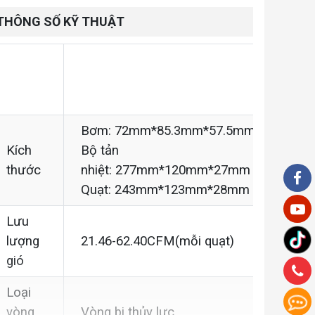
THÔNG SỐ KỸ THUẬT
INTEL: LGA
Tương
1700/1200/115X/2011
thích
AMD: AM4/AM5
Bơm:
72mm*85.3mm*57.5mm
Kích
Bộ tản
thước
nhiệt:
277mm*120mm*27mm
Quạt: 243mm*123mm*28mm
Lưu
lượng
21.46-62.40CFM
(mỗi quạt)
gió
Loại
vòng
Vòng bi thủy lực