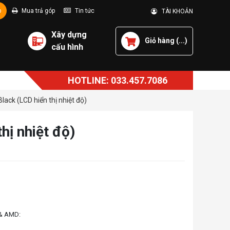
p
Mua trả góp
Tin tức
TÀI KHOẢN
Xây dựng
Giỏ hàng (
...
)
cấu hình
HOTLINE: 033.457.7086
ck (LCD hiển thị nhiệt độ)
ị nhiệt độ)
 & AMD: