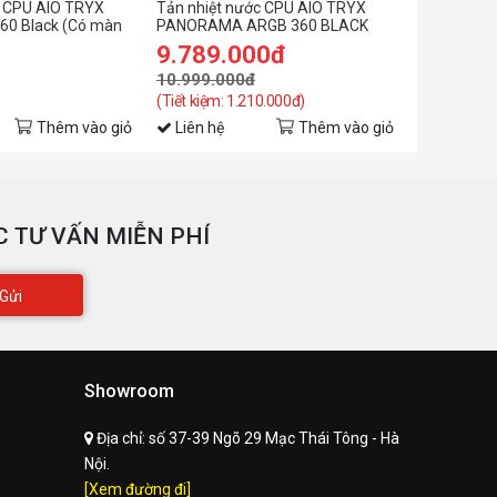
c CPU AIO TRYX
Tản nhiệt nước CPU AIO TRYX
Tản nhiệt 
12V DC
máy
60 Black (Có màn
PANORAMA ARGB 360 BLACK
PANORAMA
(Màn AMOLED 6.5/Bơm ASETEK
(Màn 2k 6
9.789.000đ
8.199.
bơm
8)
10.999.000đ
9.389.00
(Tiết kiệm: 1.210.000đ)
(Tiết kiệm: 
Chất
Thêm vào giỏ
Liên hệ
Thêm vào giỏ
Liên hệ
Liệu
của
Nhôm
tản
nhiệt
 TƯ VẤN MIỄN PHÍ
Tốc
Gửi
độ
2400rpm (±10%）
bơm
Showroom
Đầu
4 PIN
nối
Địa chỉ:
số 37-39 Ngõ 29 Mạc Thái Tông - Hà
Nội.
[Xem đường đi]