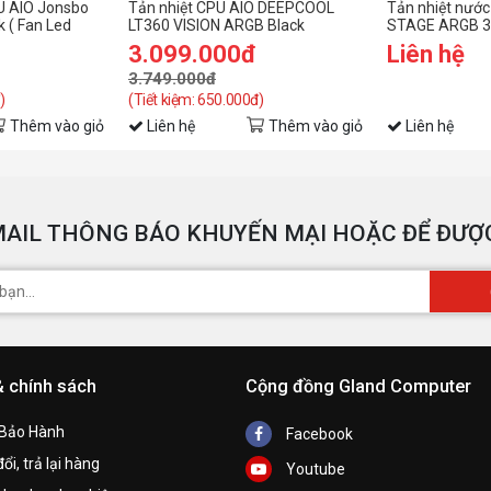
U AIO Jonsbo
Tản nhiệt CPU AIO DEEPCOOL
Tản nhiệt nướ
 ( Fan Led
LT360 VISION ARGB Black
STAGE ARGB 3
 )
hình)
3.099.000đ
Liên hệ
3.749.000đ
)
(Tiết kiệm: 650.000đ)
Thêm vào giỏ
Liên hệ
Thêm vào giỏ
Liên hệ
AIL THÔNG BÁO KHUYẾN MẠI HOẶC ĐỂ ĐƯỢC
& chính sách
Cộng đồng Gland Computer
 Bảo Hành
Facebook
ổi, trả lại hàng
Youtube