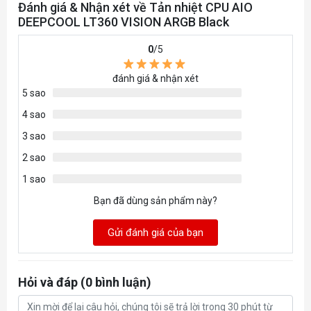
Đánh giá & Nhận xét về Tản nhiệt CPU AIO
≤33,66 dB(A)
DEEPCOOL LT360 VISION ARGB Black
PWM 4 chân
0
/5
Vòng bi thủy lực
đánh giá & nhận xét
12 VDC
5 sao
4 sao
0,28 A
3 sao
3,36 W
2 sao
Đèn LED RGB có thể điều chỉnh
1 sao
3 chân (+5V-DG)
Bạn đã dùng sản phẩm này?
5 VDC
Gửi đánh giá của bạn
1,65 W (BƠM) / 5,1 W (3 QUẠT)
Màn hình LCD IPS 4,5 inch, độ phân giải 480*854.
Hỏi và đáp (0 bình luận)
6933412730156