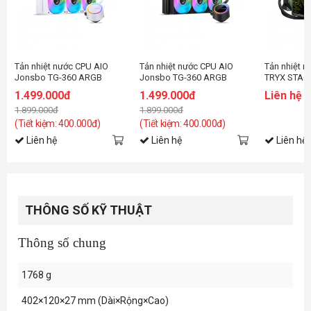
Tản nhiệt nước CPU AIO
Tản nhiệt nước CPU AIO
Tản nhiệt 
Jonsbo TG-360 ARGB
Jonsbo TG-360 ARGB
TRYX STAG
White ( Fan Led ghép nối
Black ( Fan Led ghép nối
Black (Có m
1.499.000đ
1.499.000đ
Liên hệ
không dây )
không dây )
1.899.000đ
1.899.000đ
(Tiết kiệm: 400.000đ)
(Tiết kiệm: 400.000đ)
Liên hệ
Liên hệ
Liên hệ
THÔNG SỐ KỸ THUẬT
Thông số chung
1768 g
402×120×27 mm (Dài×Rộng×Cao)