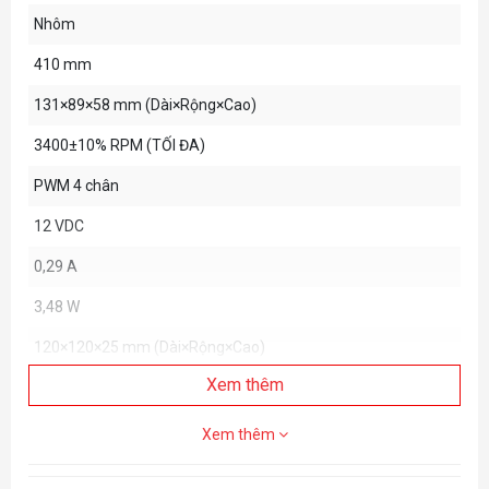
Nhôm
410 mm
131×89×58 mm (Dài×Rộng×Cao)
3400±10% RPM (TỐI ĐA)
PWM 4 chân
12 VDC
0,29 A
3,48 W
120×120×25 mm (Dài×Rộng×Cao)
Xem thêm
500~2500 vòng/phút ± 10%
75,33 CFM
Xem thêm
2,41 mmAq