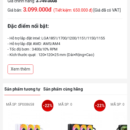
Giá chính hãng:
3.749.000đ
3.099.000đ
Giá bán:
(Tiết kiệm: 650.000 đ)
[Giá đã có VAT]
Đặc điểm nổi bật:
- Hỗ trợ lắp đặt Intel: LGA1851/1700/1200/1151/1150/1155
- Hỗ trợ lắp đặt AMD: AM5/AM4
- Tốc độ bơm : 3400±10% RPM
- Kích thước quạt : 120×120×25 mm (Dài×Rộng×Cao)
Xem thêm
Sản phẩm tương tự
Sản phẩm cùng hãng
MÃ SP: SP008658
MÃ SP: 0
MÃ SP: 0
-22%
-22%