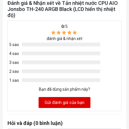
22.9-35.4dB(A) (Tối đa)
Đánh giá & Nhận xét về Tản nhiệt nước CPU AIO
quạt
Jonsbo TH-240 ARGB Black (LCD hiển thị nhiệt
độ)
TDP
260W
0
/5
Độ ồn
đánh giá & nhận xét
của
5 sao
máy
4 sao
bơm
3 sao
Điện
2 sao
Áp
1 sao
12V DC
máy
Bạn đã dùng sản phẩm này?
bơm
Gửi đánh giá của bạn
Chất
Liệu
của
Nhôm
Hỏi và đáp (0 bình luận)