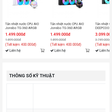
Tản nhiệt nước CPU AIO
Tản nhiệt nước CPU AIO
Tản nhiệt C
Jonsbo TG-360 ARGB
Jonsbo TG-360 ARGB
DEEPCOOL 
White ( Fan Led ghép nối
Black ( Fan Led ghép nối
ARGB Blac
1.499.000đ
1.499.000đ
3.099.00
không dây )
không dây )
1.899.000đ
1.899.000đ
3.749.000đ
(Tiết kiệm: 400.000đ)
(Tiết kiệm: 400.000đ)
(Tiết kiệm:
Liên hệ
Liên hệ
Liên hệ
THÔNG SỐ KỸ THUẬT
INTEL: LGA
Tương
1700/1200/115X/2011
thích
AMD: AM4/AM5