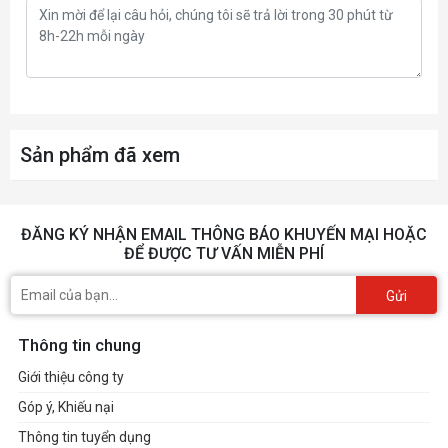
tản
nhiệt
Tốc
độ
2400rpm (±10%）
bơm
Sản phẩm đã xem
Đầu
4 PIN
nối
ĐĂNG KÝ NHẬN EMAIL THÔNG BÁO KHUYẾN MẠI HOẶC
ĐỂ ĐƯỢC TƯ VẤN MIỄN PHÍ
Gửi
Thông tin chung
Giới thiệu công ty
Góp ý, Khiếu nại
Thông tin tuyển dụng