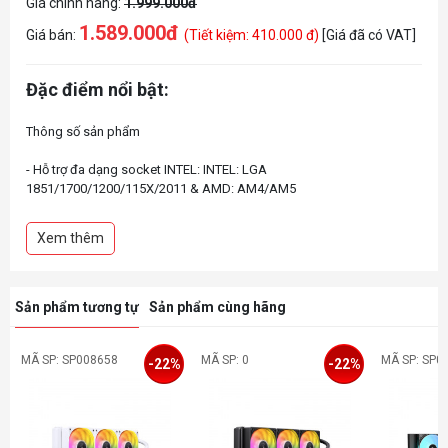
Giá chính hãng:
1.999.000đ
1.589.000đ
Giá bán:
(Tiết kiệm: 410.000 đ)
[Giá đã có VAT]
Đặc điểm nổi bật:
Thông số sản phẩm
- Hỗ trợ đa dạng socket INTEL: INTEL: LGA
1851/1700/1200/115X/2011 & AMD: AM4/AM5
- Lưu lượng gió: 21.46-62.40CFM(mỗi quạt)
- Loại vòng bi quạt: Vòng bi thủy lực
Xem thêm
- Tốc độ quạt: 700rpm~2400rpm(±10%)
- Độ ồn quạt: <30dB(A) (Tối đa)
Sản phẩm tương tự
Sản phẩm cùng hãng
MÃ SP: SP008658
MÃ SP: 0
MÃ SP: SP0
-22%
-22%