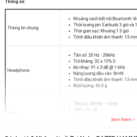
Thông số:
Khoảng cách kết nối Bluetooth: lê
Thời lượng pin: Earbuds 3 giờ và 1
Thông tin chung
Thời gian sạc: Khoảng 1.5 giờ
Trình điều khiển âm thanh: 13 m
Tần số: 20 Hz - 20kHz
Trở kháng: 32 ± 15% Ω
Độ nhạy: 91 ± 3 dB @ 1 kHz
Headphone
Năng lượng đầu vào: 8mW
Trình điều khiển âm thanh: 13 m
Khối lượng: 45.0 g
Tần s ố: 300 Hz – 5 kHz
SNR: ≥ 55 dB
Micro
Độ nhạy (@1 kHz): -42 ± 3 dB
Xem thêm
Mô hình thu nhận đa hướng