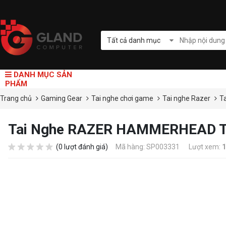
Tất cả danh mục
DANH MỤC SẢN
PHẨM
Trang chủ
Gaming Gear
Tai nghe chơi game
Tai nghe Razer
T
Tai Nghe RAZER HAMMERHEAD Tr
(0 lượt đánh giá)
Mã hàng: SP003331
Lượt xem:
1