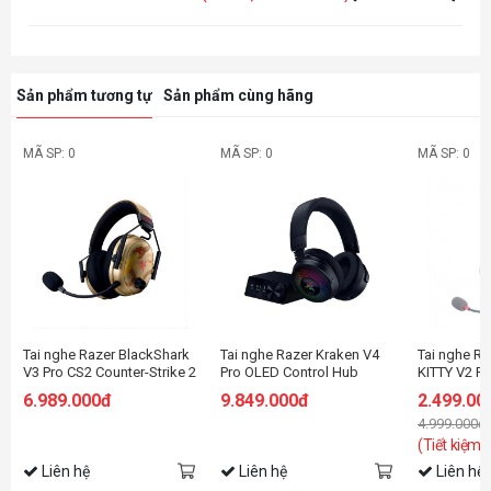
Sản phẩm tương tự
Sản phẩm cùng hãng
MÃ SP: 0
MÃ SP: 0
MÃ SP: 0
Tai nghe Razer BlackShark
Tai nghe Razer Kraken V4
Tai nghe 
V3 Pro CS2 Counter-Strike 2
Pro OLED Control Hub
KITTY V2 P
Edition
RGB PINK _
6.989.000đ
9.849.000đ
2.499.00
04510200-
4.999.000đ
(Tiết kiệm:
Liên hệ
Liên hệ
Liên hệ