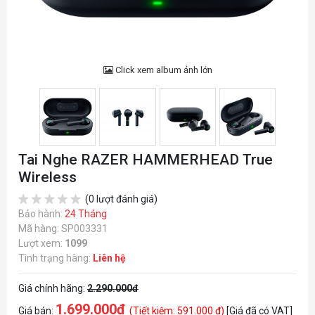
Click xem album ảnh lớn
Tai Nghe RAZER HAMMERHEAD True
Wireless
(0 lượt đánh giá)
Bảo hành:
24 Tháng
Mã hàng: SP003331
Lượt xem:
1099
Tình trạng hàng:
Liên hệ
Giá chính hãng:
2.290.000đ
1.699.000đ
Giá bán:
(Tiết kiệm: 591.000 đ)
[Giá đã có VAT]