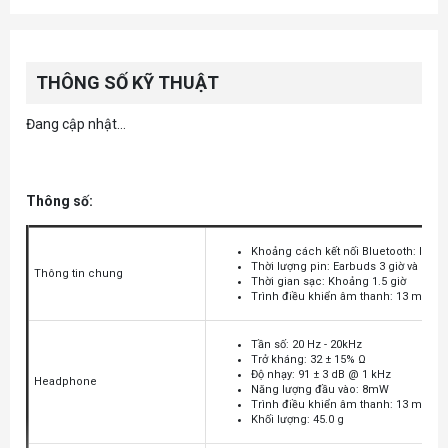
THÔNG SỐ KỸ THUẬT
Đang cập nhật...
Thông số:
Khoảng cách kết nối Bluetooth: lên đ
Thời lượng pin: Earbuds 3 giờ và 13 gi
Thông tin chung
Thời gian sạc: Khoảng 1.5 giờ
Trình điều khiển âm thanh: 13 mm
Tần số: 20 Hz - 20kHz
Trở kháng: 32 ± 15% Ω
Độ nhạy: 91 ± 3 dB @ 1 kHz
Headphone
Năng lượng đầu vào: 8mW
Trình điều khiển âm thanh: 13 mm
Khối lượng: 45.0 g