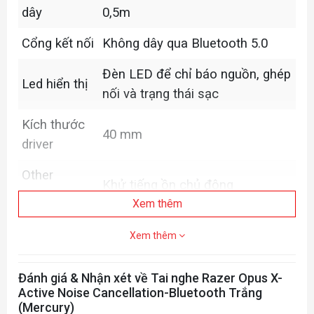
dây
0,5m
Cổng kết nối
Không dây qua Bluetooth 5.0
Đèn LED để chỉ báo nguồn, ghép
Led hiển thị
nối và trạng thái sạc
Kích thước
40 mm
driver
Other
Khử tiếng ồn chủ động
Supports
Xem thêm
Khối lượng
270g
Xem thêm
Đánh giá & Nhận xét về Tai nghe Razer Opus X-
Active Noise Cancellation-Bluetooth Trắng
(Mercury)