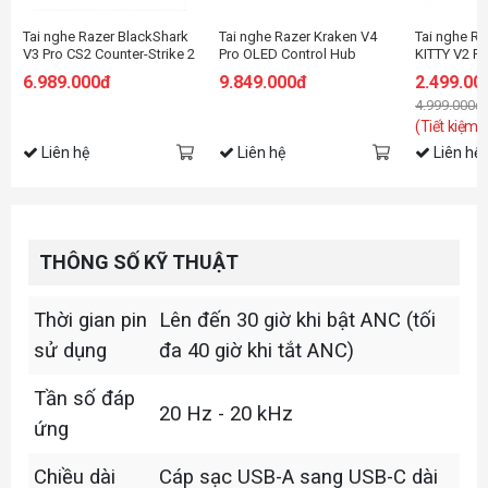
Tai nghe Razer BlackShark
Tai nghe Razer Kraken V4
Tai nghe 
V3 Pro CS2 Counter-Strike 2
Pro OLED Control Hub
KITTY V2 P
Edition
RGB PINK _
6.989.000đ
9.849.000đ
2.499.00
04510200-
4.999.000đ
(Tiết kiệm:
Liên hệ
Liên hệ
Liên hệ
THÔNG SỐ KỸ THUẬT
Thời gian pin
Lên đến 30 giờ khi bật ANC (tối
sử dụng
đa 40 giờ khi tắt ANC)
Tần số đáp
20 Hz - 20 kHz
ứng
Chiều dài
Cáp sạc USB-A sang USB-C dài