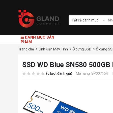
Tất cả danh mục
DANH MỤC SẢN
PHẨM
Trang chủ
Linh Kiện Máy Tính
Ổ cứng SSD
Ổ cứng SS
SSD WD Blue SN580 500GB
(0 lượt đánh giá)
Mã hàng: SP007154