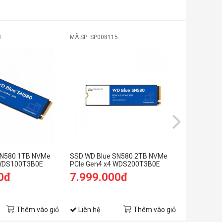
3
MÃ SP: SP008115
MÃ SP: SP0
SN580 1TB NVMe
SSD WD Blue SN580 2TB NVMe
SSD Samsu
 WDS100T3B0E
PCIe Gen4 x4 WDS200T3B0E
PCIe Gen 5
0đ
7.999.000đ
36.999
Thêm vào giỏ
Liên hệ
Thêm vào giỏ
Liên hệ