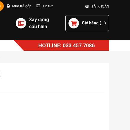
p
Mua trả góp
Tin tức
TÀI KHOẢN
Xây dựng
Giỏ hàng (
...
)
cấu hình
HOTLINE: 033.457.7086
E
E