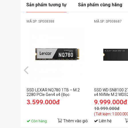
Sản phẩm tương tự
Sản phẩm cùng hãng
MÃ SP: SP008388
MÃ SP: SP008687
SSD LEXAR NQ780 1TB – M.2
SSD WD SN8100 2
2280 PCIe Gen4 x4 (Đọc
x4 NVMe M.2 WD
6500MB/s - Ghi 2500MB/s) -
3.599.000đ
9.999.000đ
(LNQ780X001T-RNNNG)
10.999.000đ
(Tiết kiệm: 1.000.00
Thêm vào giỏ
Liên hệ
Còn hàng