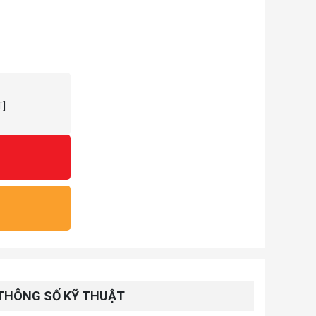
T]
THÔNG SỐ KỸ THUẬT