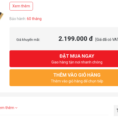
Tốc độ đọc/ghi up to 4000/3600MB/s
Xem thêm
Tốc độ đọc/ghi 4K (Tối đa)450K/750K IOPS
Bảo hành:
60 tháng
2.199.000 đ
[Giá đã có VA
Giá khuyến mãi:
ĐẶT MUA NGAY
Giao hàng tận nơi nhanh chóng
THÊM VÀO GIỎ HÀNG
Thêm vào giỏ hàng để chọn tiếp
em thêm