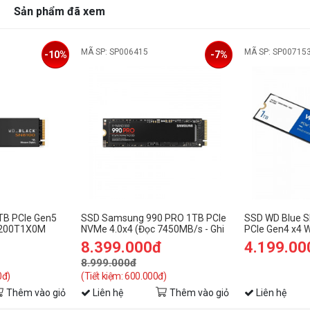
Sản phẩm đã xem
MÃ SP: SP006415
MÃ SP: SP00715
-10%
-7%
TB PCIe Gen5
SSD Samsung 990 PRO 1TB PCIe
SSD WD Blue 
S200T1X0M
NVMe 4.0x4 (Đọc 7450MB/s - Ghi
PCIe Gen4 x4
6900MB/s) -
8.399.000đ
4.199.00
(SSDSS990PRO1TB01)
8.999.000đ
0đ)
(Tiết kiệm: 600.000đ)
Thêm vào giỏ
Liên hệ
Thêm vào giỏ
Liên hệ