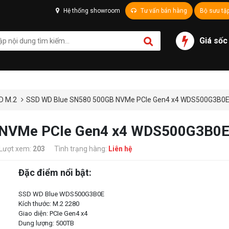
Hệ thống showroom
Tư vấn bán hàng
Bộ sưu tậ
Giá sốc
D M.2
SSD WD Blue SN580 500GB NVMe PCIe Gen4 x4 WDS500G3B0
 NVMe PCIe Gen4 x4 WDS500G3B0
Lượt xem:
203
Tình trạng hàng:
Liên hệ
Đặc điểm nổi bật:
SSD WD Blue WDS500G3B0E
Kích thước: M.2 2280
Giao diện: PCIe Gen4 x4
Dung lượng: 500TB