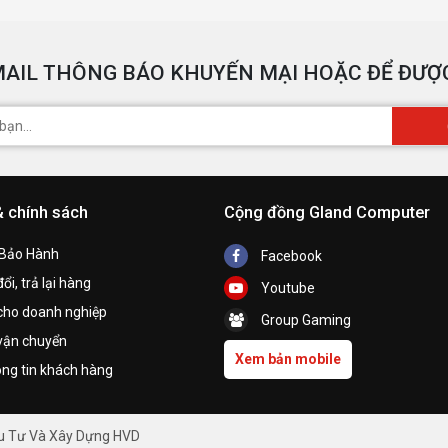
AIL THÔNG BÁO KHUYẾN MẠI HOẶC ĐỂ ĐƯỢC
& chính sách
Cộng đồng Gland Computer
 Bảo Hành
Facebook
ổi, trả lại hàng
Youtube
cho doanh nghiệp
Group Gaming
vận chuyển
Xem bản mobile
ng tin khách hàng
ầu Tư Và Xây Dựng HVD