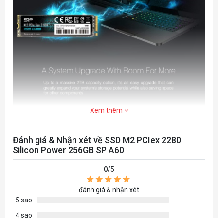
TRIM SUPPORT
Yes
S.M.A.R.T SUPPORT
Yes
GC (GARBAGE COLLECTION)
Auto Garbage Collection Algorithm
ENCRYPTION SUPPORT
Xem thêm
AES 256-bit Encryption (Class 0), TCG/Opal, IEEE1667
(Encrypted drive)
Đánh giá & Nhận xét về SSD M2 PCIex 2280
Silicon Power 256GB SP A60
WWN SUPPORT
0
/5
Not Supported
DEVICE SLEEP MODE SUPPORT
đánh giá & nhận xét
5 sao
Yes
4 sao