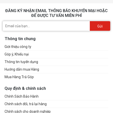
250 GB: Up to 17,000 IOPS
500 GB, 1,000 GB: Up to 19,000 IOPS
ĐĂNG KÝ NHẬN EMAIL THÔNG BÁO KHUYẾN MẠI HOẶC
ĐỂ ĐƯỢC TƯ VẤN MIỄN PHÍ
RANDOM WRITE (4KB, QD1)
Gửi
Up to 60,000 IOPS
Environment
Thông tin chung
Giới thiệu công ty
AVERAGE POWER
Góp ý, Khiếu nại
CONSUMPTION
3)
(SYSTEM LEVEL)
Thông tin tuyển dụng
Hướng dẫn mua Hàng
250 GB: Average 5.0 W Maximum 8.0 W
500 GB: Average 5.8 W Maximum 9.0 W
Mua Hàng Trả Góp
1,000 GB: Average 6.0 W Maximum 9.0 W
(Burst mode)
Quy định & chính sách
3)
POWER CONSUMPTION (IDLE)
Chính Sách Bảo Hành
Chính sách đổi, trả lại hàng
Max. 30mW
Chính sách cho doanh nghiệp