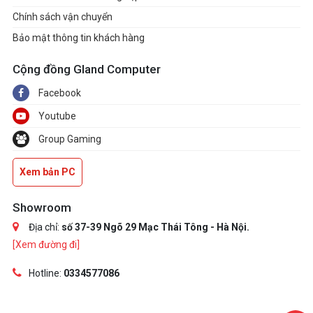
POWER CONSUMPTION
Chính sách vận chuyển
(DEVICE SLEEP)
Bảo mật thông tin khách hàng
Max. 5mW
Cộng đồng Gland Computer
ALLOWABLE VOLTAGE
Facebook
3.3 V ± 5 % Allowable voltage
Youtube
RELIABILITY (MTBF)
Group Gaming
1.5 Million Hours Reliability
Xem bản PC
OPERATING TEMPERATURE
0 - 70 ℃
Showroom
SHOCK
Địa chỉ:
số 37-39 Ngõ 29 Mạc Thái Tông - Hà Nội.
[Xem đường đi]
1,500 G & 0.5 ms (Half sine)
Hotline:
0334577086
Accessories
INSTALLATION KIT