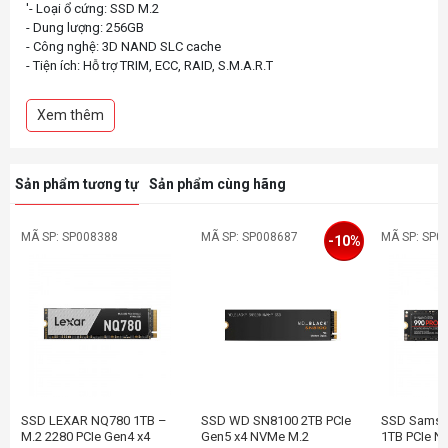
'- Loại ổ cứng: SSD M.2
- Dung lượng: 256GB
- Công nghệ: 3D NAND SLC cache
- Tiện ích: Hỗ trợ TRIM, ECC, RAID, S.M.A.R.T
- Tốc độ đọc lên đến: 2,200MB/s
Xem thêm
Sản phẩm tương tự
Sản phẩm cùng hãng
MÃ SP: SP008388
MÃ SP: SP008687
MÃ SP: SP0
-10%
SSD LEXAR NQ780 1TB –
SSD WD SN8100 2TB PCIe
SSD Samsu
M.2 2280 PCIe Gen4 x4
Gen5 x4 NVMe M.2
1TB PCIe N