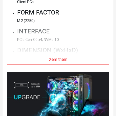
Client PCs
FORM FACTOR
M.2 (2280)
INTERFACE
PCIe Gen 3.0 x4, NVMe 1.3
DIMENSION (WxHxD)
Max. 80.15 x 22.15 x 2.38 (mm)
Xem thêm
WEIGHT
Max 8.0g
STORAGE MEMORY
Samsung V-NAND 3-bit MLC
Special Feature