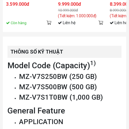
(Đọc 6500MB/s - Ghi
WDS200T1X0M
7450MB/s -
3.599.000đ
9.999.000đ
8.399.00
2500MB/s) -
- (SSDSS9
10.999.000đ
8.999.000đ
(LNQ780X001T-RNNNG)
(Tiết kiệm: 1.000.000đ)
(Tiết kiệm:
Liên hệ
Liên hệ
Còn hàng
THÔNG SỐ KỸ THUẬT
1)
Model Code (Capacity)
MZ-V7S250BW (250 GB)
MZ-V7S500BW (500 GB)
MZ-V7S1T0BW (1,000 GB)
General Feature
APPLICATION