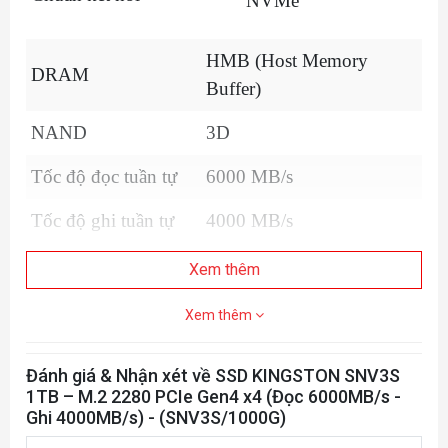
NVMe
HMB (Host Memory
DRAM
Buffer)
NAND
3D
Tốc độ đọc tuần tự
6000 MB/s
Tốc độ ghi tuần tự
4000 MB/s
Tốc độ đọc ngẫu
Xem thêm
-
nhiên
Xem thêm
Tốc độ ghi ngẫu
-
nhiên
Đánh giá & Nhận xét về SSD KINGSTON SNV3S
1TB – M.2 2280 PCIe Gen4 x4 (Đọc 6000MB/s -
Phần mềm
-
Ghi 4000MB/s) - (SNV3S/1000G)