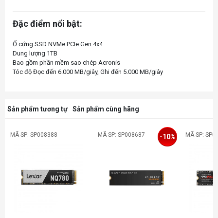
Đặc điểm nổi bật:
Ổ cứng SSD NVMe PCIe Gen 4x4
Dung lượng 1TB
Bao gồm phần mềm sao chép Acronis
Sản phẩm tương tự
Sản phẩm cùng hãng
MÃ SP: SP008388
MÃ SP: SP008687
MÃ SP: SP0
-10%