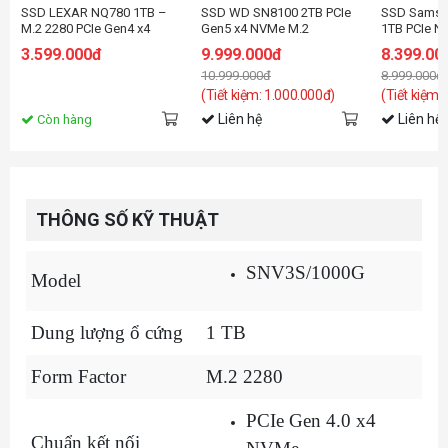
SSD LEXAR NQ780 1TB –
SSD WD SN8100 2TB PCIe
SSD Samsu
M.2 2280 PCIe Gen4 x4
Gen5 x4 NVMe M.2
1TB PCIe N
(Đọc 6500MB/s - Ghi
WDS200T1X0M
7450MB/s -
3.599.000đ
9.999.000đ
8.399.00
2500MB/s) -
- (SSDSS9
10.999.000đ
8.999.000đ
(LNQ780X001T-RNNNG)
(Tiết kiệm: 1.000.000đ)
(Tiết kiệm:
Liên hệ
Liên hệ
Còn hàng
THÔNG SỐ KỸ THUẬT
SNV3S/1000G
Model
Dung lượng ổ cứng
1 TB
Form Factor
M.2 2280
PCIe Gen 4.0 x4
Chuẩn kết nối