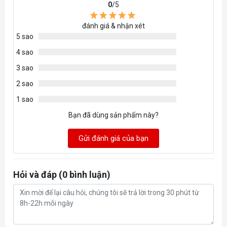
Độ bền (TBW)
320 TB
0
/5
đánh giá & nhận xét
5 sao
4 sao
3 sao
2 sao
1 sao
Bạn đã dùng sản phẩm này?
Gửi đánh giá của bạn
Hỏi và đáp (0 bình luận)