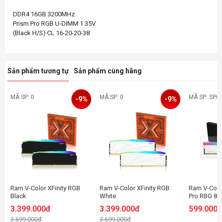
DDR4 16GB 3200MHz
Prism Pro RGB U-DIMM 1.35V
Sản phẩm tương tự
Sản phẩm cùng hãng
MÃ SP: 0
MÃ SP: 0
MÃ SP: SP0
-9%
-9%
Ram V-Color XFinity RGB
Ram V-Color XFinity RGB
Ram V-Colo
Black
White
Pro RBG 8G
(TMXFL1660836KWK)
(TMXFL1660836WWK)
3200MHz - 
3.399.000đ
3.399.000đ
599.000
32GB (2x 16GB) DDR5
32GB (2x 16GB) DDR5
3.699.000đ
3.699.000đ
6000Mhz (Dual XMP 3.0 +
6000Mhz (Dual XMP 3.0 +