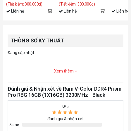
AMD EXPO)
AMD EXPO)
(Tiết kiệm: 300.000đ)
(Tiết kiệm: 300.000đ)
Liên hệ
Liên hệ
Liên hệ
THÔNG SỐ KỸ THUẬT
Đang cập nhật...
Xem thêm
Đánh giá & Nhận xét về Ram V-Color DDR4 Prism
Pro RBG 16GB (1X16GB) 3200MHz - Black
0
/5
đánh giá & nhận xét
5 sao