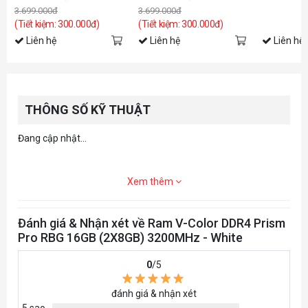
32GB (2x 16GB) DDR5
32GB (2x 16GB) DDR5
3.699.000đ
3.699.000đ
6000Mhz (Dual XMP 3.0 +
6000Mhz (Dual XMP 3.0 +
AMD EXPO)
AMD EXPO)
(Tiết kiệm: 300.000đ)
(Tiết kiệm: 300.000đ)
Liên hệ
Liên hệ
Liên hệ
THÔNG SỐ KỸ THUẬT
Đang cập nhật...
Xem thêm
Đánh giá & Nhận xét về Ram V-Color DDR4 Prism
Pro RBG 16GB (2X8GB) 3200MHz - White
0
/5
đánh giá & nhận xét
5 sao