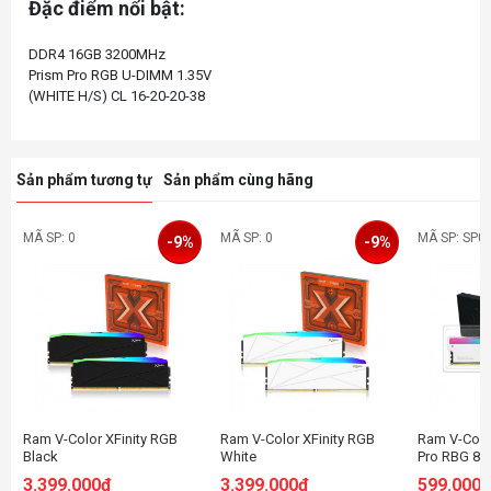
Đặc điểm nổi bật:
DDR4 16GB 3200MHz
Prism Pro RGB U-DIMM 1.35V
Sản phẩm tương tự
Sản phẩm cùng hãng
MÃ SP: 0
MÃ SP: 0
MÃ SP: SP0
-9%
-9%
Ram V-Color XFinity RGB
Ram V-Color XFinity RGB
Ram V-Colo
Black
White
Pro RBG 8G
(TMXFL1660836KWK)
(TMXFL1660836WWK)
3200MHz - 
3.399.000đ
3.399.000đ
599.000