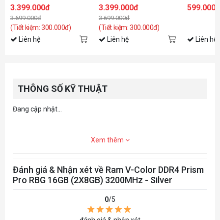
(TMXFL1660836KWK)
(TMXFL1660836WWK)
3200MHz - 
3.399.000đ
3.399.000đ
599.000
32GB (2x 16GB) DDR5
32GB (2x 16GB) DDR5
3.699.000đ
3.699.000đ
6000Mhz (Dual XMP 3.0 +
6000Mhz (Dual XMP 3.0 +
AMD EXPO)
AMD EXPO)
(Tiết kiệm: 300.000đ)
(Tiết kiệm: 300.000đ)
Liên hệ
Liên hệ
Liên hệ
THÔNG SỐ KỸ THUẬT
Đang cập nhật...
Xem thêm
Đánh giá & Nhận xét về Ram V-Color DDR4 Prism
Pro RBG 16GB (2X8GB) 3200MHz - Silver
0
/5
đánh giá & nhận xét