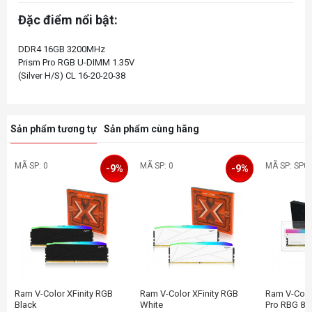
Đặc điểm nổi bật:
DDR4 16GB 3200MHz
Prism Pro RGB U-DIMM 1.35V
Sản phẩm tương tự
Sản phẩm cùng hãng
MÃ SP: 0
MÃ SP: 0
MÃ SP: SP0
-9%
-9%
Ram V-Color XFinity RGB
Ram V-Color XFinity RGB
Ram V-Colo
Black
White
Pro RBG 8G