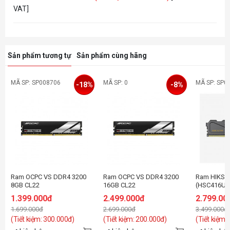
VAT]
Sản phẩm tương tự
Sản phẩm cùng hãng
MÃ SP: SP008706
MÃ SP: 0
MÃ SP: SP0
-18%
-8%
Ram OCPC VS DDR4 3200
Ram OCPC VS DDR4 3200
Ram HIKSE
8GB CL22
16GB CL22
(HSC416U3
(1x16GB) -
1.399.000đ
2.499.000đ
2.799.00
1.699.000đ
2.699.000đ
3.499.000đ
(Tiết kiệm: 300.000đ)
(Tiết kiệm: 200.000đ)
(Tiết kiệm: