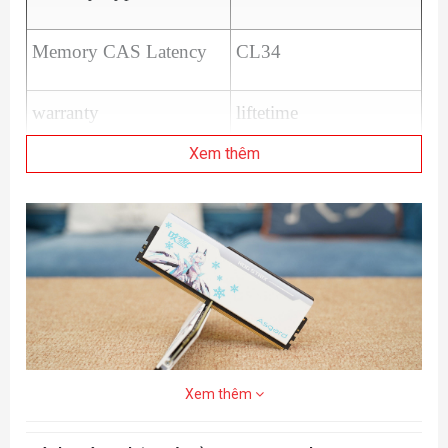
Memory CAS Latency
CL34
warranty
liftetime
Xem thêm
Xem thêm