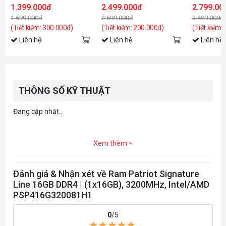
(1x16GB) -
1.399.000đ
2.499.000đ
2.799.00
1.699.000đ
2.699.000đ
3.499.000đ
(Tiết kiệm: 300.000đ)
(Tiết kiệm: 200.000đ)
(Tiết kiệm:
Liên hệ
Liên hệ
Liên hệ
THÔNG SỐ KỸ THUẬT
Đang cập nhật...
Xem thêm
Đánh giá & Nhận xét về Ram Patriot Signature
Line 16GB DDR4 | (1x16GB), 3200MHz, Intel/AMD
PSP416G320081H1
0
/5