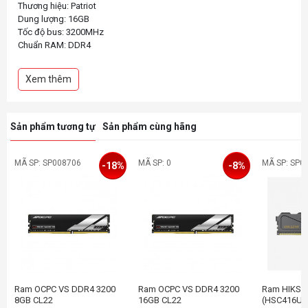
Thương hiệu: Patriot
Dung lượng: 16GB
Tốc độ bus: 3200MHz
Chuẩn RAM: DDR4
Điện áp: 1.2V
Công nghệ: DDR 4 Non-ECC Unbuffered
Xem thêm
Sản phẩm tương tự
Sản phẩm cùng hãng
MÃ SP: SP008706
MÃ SP: 0
MÃ SP: SP0
-18%
-8%
Ram OCPC VS DDR4 3200
Ram OCPC VS DDR4 3200
Ram HIKSE
8GB CL22
16GB CL22
(HSC416U3