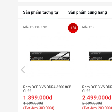
Sản phẩm tương tự
Sản phẩm cùng hãng
MÃ SP: SP008706
MÃ SP: 0
-18%
Ram OCPC VS DDR4 3200 8GB
Ram OCPC VS DDR
CL22
CL22
1.399.000đ
2.499.000đ
1.699.000đ
2.699.000đ
(Tiết kiệm: 300.000đ)
(Tiết kiệm: 200.000đ