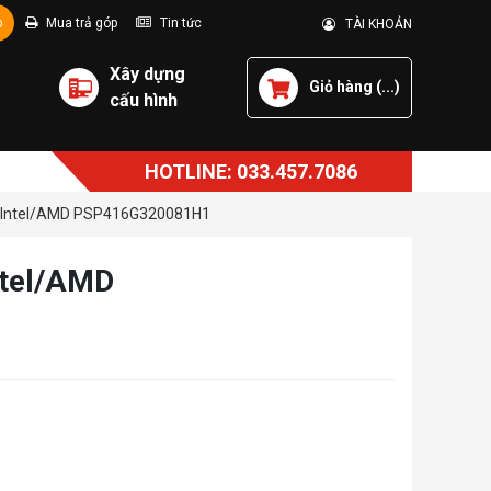
p
Mua trả góp
Tin tức
TÀI KHOẢN
Xây dựng
Giỏ hàng (
...
)
cấu hình
HOTLINE: 033.457.7086
z, Intel/AMD PSP416G320081H1
ntel/AMD