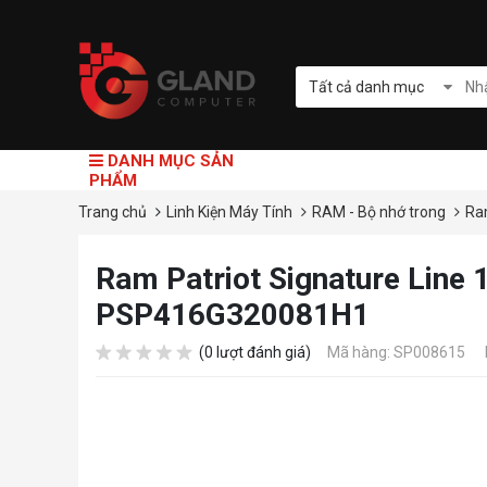
Tất cả danh mục
DANH MỤC SẢN
PHẨM
Trang chủ
Linh Kiện Máy Tính
RAM - Bộ nhớ trong
Ra
Ram Patriot Signature Line
PSP416G320081H1
(0 lượt đánh giá)
Mã hàng: SP008615