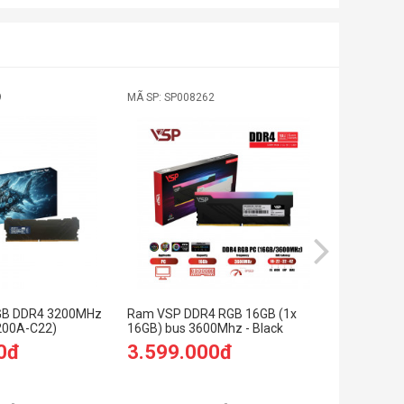
9
MÃ SP: SP008262
MÃ SP: 0
GB DDR4 3200MHz
Ram VSP DDR4 RGB 16GB (1x
RAM Kings
200A-C22)
16GB) bus 3600Mhz - Black
5600MHz 
0đ
3.599.000đ
52.000