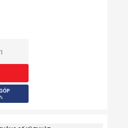
T]
 GÓP
0%