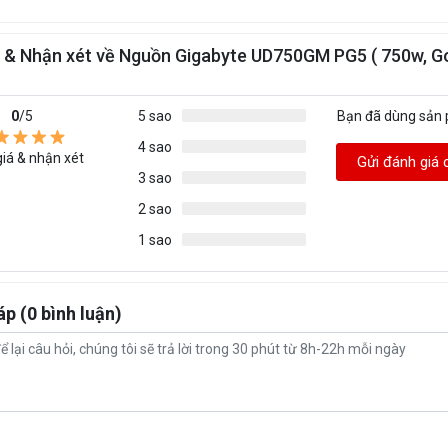
 & Nhận xét về Nguồn Gigabyte UD750GM PG5 ( 750w, Go
0
/5
5 sao
Bạn đã dùng sản
4 sao
iá & nhận xét
Gửi đánh giá 
3 sao
2 sao
1 sao
áp (0 bình luận)