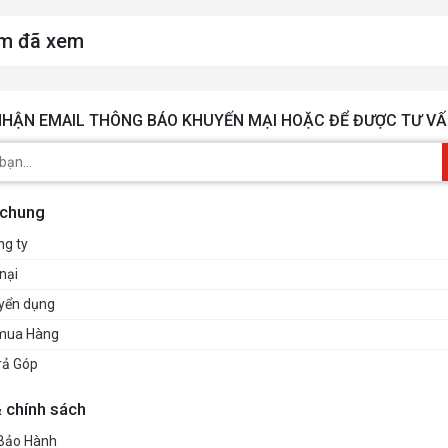
m đã xem
HẬN EMAIL THÔNG BÁO KHUYẾN MẠI HOẶC ĐỂ ĐƯỢC TƯ VẤ
 chung
ng ty
nại
uyển dụng
mua Hàng
rả Góp
& chính sách
 Bảo Hành