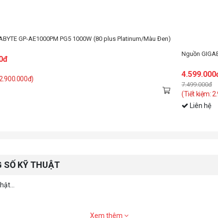
Nguồn 
BYTE GP-AE1000PM PG5 ICE 1000W (80 plus Platinum/Màu Trắng)
3.799
0đ
5.499.
(Tiết k
 2.900.000đ)
Liên
 SỐ KỸ THUẬT
ật...
Xem thêm