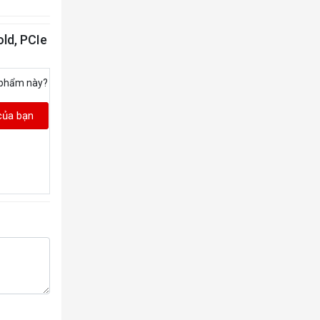
ld, PCIe
 phẩm này?
của bạn