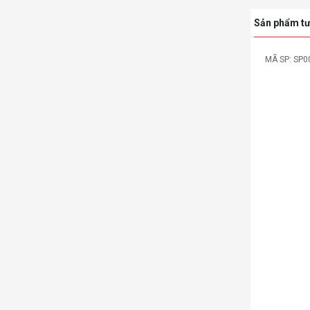
Sản phẩm tư
P007884
MÃ SP: SP0
-39%