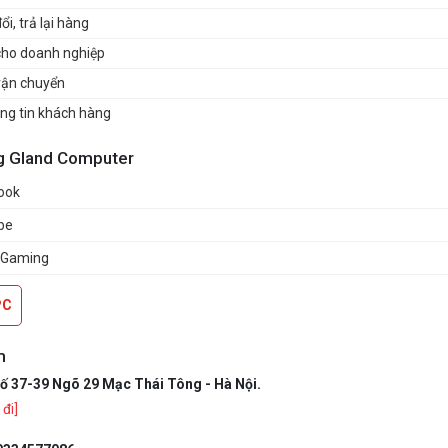
i, trả lại hàng
cho doanh nghiệp
vận chuyển
ng tin khách hàng
g Gland Computer
ook
be
 Gaming
PC
m
ố 37-39 Ngõ 29 Mạc Thái Tông - Hà Nội.
đi]