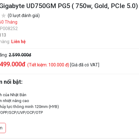
Gigabyte UD750GM PG5 ( 750w, Gold, PCIe 5.0)
(0 lượt đánh giá)
60 Tháng
SP008252
113
 hàng:
Liên hệ
hãng:
2.599.000đ
.499.000đ
(Tiết kiệm: 100.000 đ)
[Giá đã có VAT]
 nổi bật:
nh của Nhật Bản
ản nhiệt nâng cao
 thủy lực thông minh 120mm (HYB)
/OPP/SCP/UVP/OCP/OTP
đồ họa PCIe Gen 5.0
 Intel ATX 3.0
m
 80 PLUS Gold
-đun đầy đủ