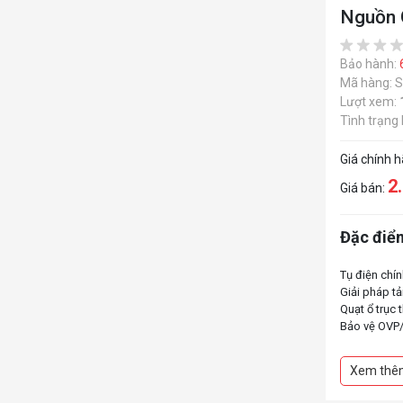
Nguồn 
Bảo hành:
Mã hàng: 
Lượt xem:
Tình trạng
Giá chính 
2
Giá bán:
Đặc điểm
Tụ điện chí
Giải pháp t
Quạt ổ trục
Bảo vệ OVP
Hỗ trợ card 
Hỗ trợ chuẩn
Xem thê
Chứng nhận
Thiết kế mô