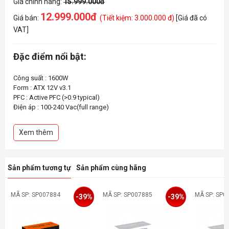
Giá chính hãng:
15.999.000đ
12.999.000đ
Giá bán:
(Tiết kiệm: 3.000.000 đ)
[Giá đã có
VAT]
Đặc điểm nổi bật:
Công suất : 1600W
Form : ATX 12V v3.1
PFC : Active PFC (>0.9 typical)
Điện áp : 100-240 Vac(full range)
Chuẩn 80 Plus : platium
Hiệu suất : 92%
Xem thêm
Sản phẩm tương tự
Sản phẩm cùng hãng
MÃ SP: SP007884
MÃ SP: SP007885
MÃ SP: SP0
-39%
-39%