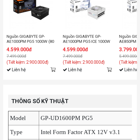
Nguồn GIGABYTE GP-
Nguồn GIGABYTE GP-
Nguồn GIG
AE1000PM PG5 1000W (80
AE1000PM PG5 ICE 1000W
AE850PM P
plus Platinum/Màu Đen)
(80 plus Platinum/Màu
(80 plus P
4.599.000đ
4.599.000đ
3.799.00
Trắng)
Trắng)
7.499.000đ
7.499.000đ
5.499.000đ
(Tiết kiệm: 2.900.000đ)
(Tiết kiệm: 2.900.000đ)
(Tiết kiệm:
Liên hệ
Liên hệ
Liên hệ
THÔNG SỐ KỸ THUẬT
Model
GP-UD1600PM PG5
Type
Intel Form Factor ATX 12V v3.1