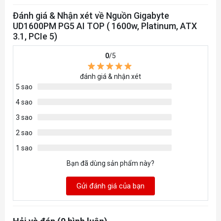
Đánh giá & Nhận xét về Nguồn Gigabyte
Efficiency
92% at typical load
UD1600PM PG5 AI TOP ( 1600w, Platinum, ATX
3.1, PCIe 5)
MTBF
>100,000 hours
0
/5
Protection
OVP/OPP/SCP/UVP/OCP/OTP
đánh giá & nhận xét
Power
5 sao
Good
100-150ms
4 sao
Signal
3 sao
2 sao
Hold Up
>16ms
1 sao
Time
Bạn đã dùng sản phẩm này?
Cable
Flat, All black
Gửi đánh giá của bạn
Type
ATX/MB 20+4 Pin x 1 : 610mm*1