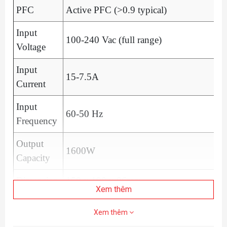
PFC
Active PFC (>0.9 typical)
Input
100-240 Vac (full range)
Voltage
Input
15-7.5A
Current
Input
60-50 Hz
Frequency
Output
1600W
Capacity
Dimension
150 x 190 x 86mm
Xem thêm
Fan Type
140mm Double Ball Bearing fan
Xem thêm
80 PLUS
Platinum