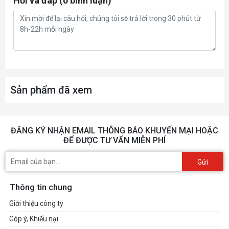
Hỏi và đáp (0 bình luận)
CPU/EPS 4+4 Pin x 2 : 650mm*2
PCI-E 16 Pin x 2 : 700mm*2
PCI-E 16 Pin to PCI-E 8 pin x 2 :
700mm*2
PCI-E 6+2 Pin x 8 :
Connectors
650mm+150mm*4
SATA x 16 :
Sản phẩm đã xem
650mm+150mm+150mm+150mm*4
4 Pin Peripheral x 6 + 4 Pin floppy x
ĐĂNG KÝ NHẬN EMAIL THÔNG BÁO KHUYẾN MẠI HOẶC
2 :
ĐỂ ĐƯỢC TƯ VẤN MIỄN PHÍ
600mm+150mm+150mm+150mm*2
Gửi
Thông tin chung
Giới thiệu công ty
Góp ý, Khiếu nại