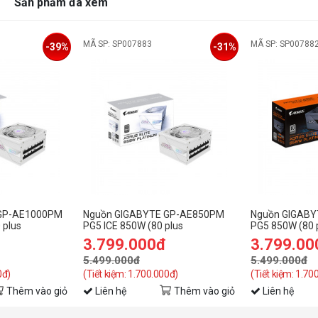
Sản phẩm đã xem
MÃ SP: SP007883
MÃ SP: SP00788
-39%
-31%
 GP-AE1000PM
Nguồn GIGABYTE GP-AE850PM
Nguồn GIGAB
 plus
PG5 ICE 850W (80 plus
PG5 850W (80 
ng)
Platinum/Màu Trắng)
Đen)
3.799.000đ
3.799.00
5.499.000đ
5.499.000đ
0đ)
(Tiết kiệm: 1.700.000đ)
(Tiết kiệm: 1.70
Thêm vào giỏ
Liên hệ
Thêm vào giỏ
Liên hệ