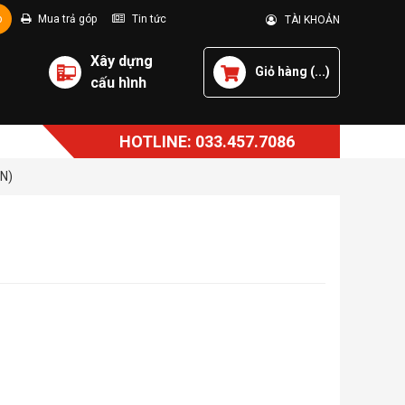
p
Mua trả góp
Tin tức
TÀI KHOẢN
Xây dựng
Giỏ hàng (
...
)
cấu hình
HOTLINE: 033.457.7086
N)