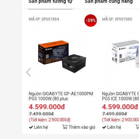
Sản phẩm tương tự
Sản phẩm cùng hãng
MÃ SP: SP007884
MÃ SP: SP007885
-39%
Nguồn GIGABYTE GP-AE1000PM
Nguồn GIGABYTE
PG5 1000W (80 plus
PG5 ICE 1000W (80
Platinum/Màu Đen)
Platinum/Màu Trắ
4.599.000đ
4.599.000đ
7.499.000đ
7.499.000đ
(Tiết kiệm: 2.900.000đ)
(Tiết kiệm: 2.900.00
Liên hệ
Thêm vào giỏ
Liên hệ