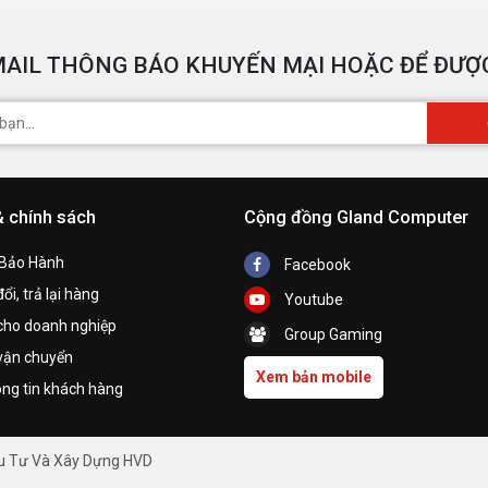
AIL THÔNG BÁO KHUYẾN MẠI HOẶC ĐỂ ĐƯỢC
& chính sách
Cộng đồng Gland Computer
 Bảo Hành
Facebook
ổi, trả lại hàng
Youtube
cho doanh nghiệp
Group Gaming
vận chuyển
Xem bản mobile
ng tin khách hàng
ầu Tư Và Xây Dựng HVD