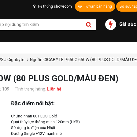
Hệ thống showroom
Tư vấn bán hàng
Bộ sưu tậ
Giá sốc
PSU Gigabyte
Nguồn GIGABYTE P650G 650W (80 PLUS GOLD/MÀU ĐE
0W (80 PLUS GOLD/MÀU ĐEN)
:
109
Tình trạng hàng:
Liên hệ
Đặc điểm nổi bật:
Chứng nhận 80 PLUS Gold
Quạt thủy lực thông minh 120mm (HYB)
Sử dụng tụ điện của Nhật
Đường Single +12V mạnh mẽ