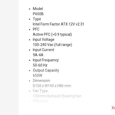
Model
P650B
Type
Intel Form Factor ATX 12V v2.31
PFC
Active PFC (>0.9 typical)
Input Voltage
100-240 Vac (full range)
Input Current
9A-4A
Input Frequency
50-60 Hz
Output Capacity
650W
Dimension
D150 x W140 x H86 mm
Fan Type
120mm Hydraulic Bearing Fan
Efficiency
Up to 85% at typical load
X
MTBF