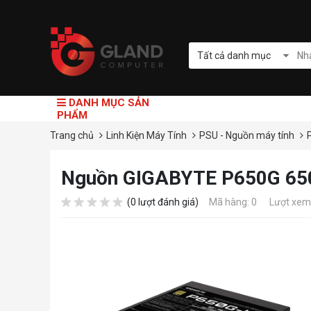
Tất cả danh mục
DANH MỤC SẢN
PHẨM
Trang chủ
Linh Kiện Máy Tính
PSU - Nguồn máy tính
Nguồn GIGABYTE P650G 65
(0 lượt đánh giá)
Mã hàng: 0
Lượt xem