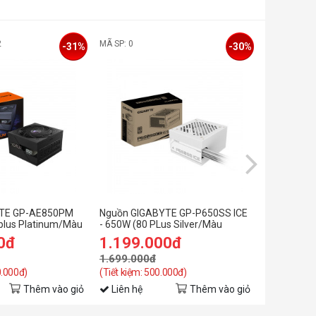
2
MÃ SP: 0
MÃ SP: SP0
-31%
-30%
YTE GP-AE850PM
Nguồn GIGABYTE GP-P650SS ICE
Nguồn Gig
plus Platinum/Màu
- 650W (80 PLus Silver/Màu
750w, Gold,
Trắng)
0đ
1.199.000đ
2.499.
1.699.000đ
2.599.00
0.000đ)
(Tiết kiệm: 500.000đ)
(Tiết kiệm: 
Thêm vào giỏ
Liên hệ
Thêm vào giỏ
Liên hệ