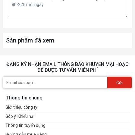
16.7 triệu màu, NTSC
Màu sắc
88% , sRGB 129%, Adobe
màn hình
RGB 90%, DCI-P3 96%
Sản phẩm đã xem
Bề mặt
Anti-Glare, Hard Coating
màn hình
(3H)
Màu sắc
ĐĂNG KÝ NHẬN EMAIL THÔNG BÁO KHUYẾN MẠI HOẶC
Đen
ĐỂ ĐƯỢC TƯ VẤN MIỄN PHÍ
vỏ
Gửi
Kích thước
557*421*163mm
Thông tin chung
Cân nặng (Sản phẩm/Bao
Trọng
bì+Sản phẩm)
Giới thiệu công ty
lượng
3.1Kg/4.2KG
Góp ý, Khiếu nại
Thông tin tuyển dụng
Tính năng
Hướng dẫn mua Hàng