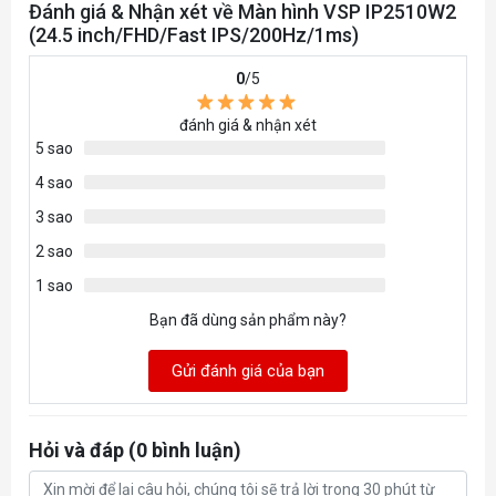
Đánh giá & Nhận xét về Màn hình VSP IP2510W2
Độ phân
(24.5 inch/FHD/Fast IPS/200Hz/1ms)
FHD 1920 x 1080
giải
0
/5
Tấm nền
IPS
đánh giá & nhận xét
5 sao
Tần số
200Hz
4 sao
quét
3 sao
Thời gian
2 sao
1ms
phản hồi
1 sao
Độ tương
Bạn đã dùng sản phẩm này?
1,000:1 (typ)
phản
Gửi đánh giá của bạn
Độ sáng
250 nits (typ)
Hỏi và đáp (0 bình luận)
178º horizontal, 178º
Góc nhìn
vertical