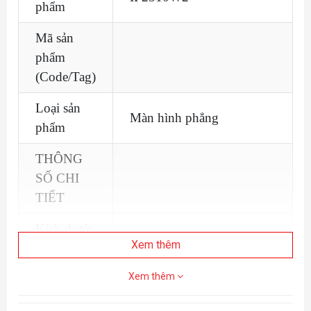
phẩm
Mã sản
phẩm
(Code/Tag)
Loại sản
Màn hình phẳng
phẩm
THÔNG
SỐ CHI
TIẾT
Kích thước
24.5inch
Xem thêm
hiển thị
Xem thêm
Tỉ lệ màn
16:09
hình