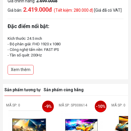
Giá chính hãng:
2.699.000đ
2.419.000đ
Giá bán:
(Tiết kiệm: 280.000 đ)
[Giá đã có VAT]
Đặc điểm nổi bật:
Kích thước: 24.5 inch
- Độ phân giải: FHD 1920 x 1080
- Công nghệ tấm nền: FAST IPS
- Tần số quét: 200Hz
- Thời gian phản hồi: 1ms
- Độ sáng: 250 nits
Xem thêm
- Tỉ lệ tương phản: 1000:1
- Tương thích ngàm VESA: 75 x 75 mm
Sản phẩm tương tự
Sản phẩm cùng hãng
MÃ SP: 0
MÃ SP: SP008614
MÃ SP: 0
-9%
-10%