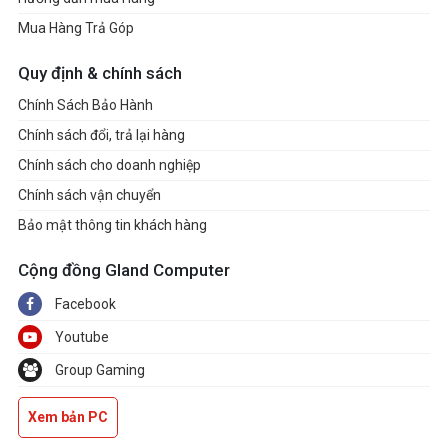
đồng bộ
Mua Hàng Trả Góp
Tương
Quy định & chính sách
thích
100 x 100 mm
Chính Sách Bảo Hành
VESA
Chính sách đổi, trả lại hàng
Loa tích
Chính sách cho doanh nghiệp
hợp
Chính sách vận chuyển
CỔNG
Bảo mật thông tin khách hàng
KẾT NỐI
Cộng đồng Gland Computer
VGA
Facebook
Youtube
DVI-D
Group Gaming
HDMI
1
Xem bản PC
Display