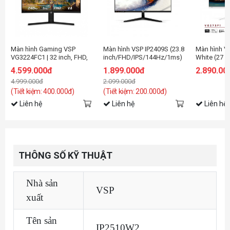
Màn hình Gaming VSP
Màn hình VSP IP2409S (23.8
Màn hình V
VG3224FC1 | 32 inch, FHD,
inch/FHD/IPS/144Hz/1ms)
White (27
240Hz, VA
inch/FHD/I
4.599.000đ
1.899.000đ
2.890.00
4.999.000đ
2.099.000đ
(Tiết kiệm: 400.000đ)
(Tiết kiệm: 200.000đ)
Liên hệ
Liên hệ
Liên hệ
THÔNG SỐ KỸ THUẬT
Nhà sản
VSP
xuất
Tên sản
IP2510W2