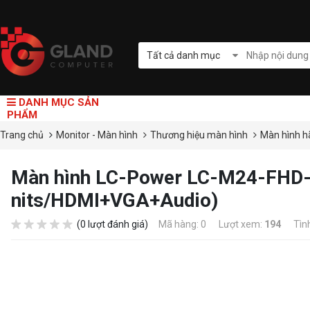
Tất cả danh mục
DANH MỤC SẢN
PHẨM
Trang chủ
Monitor - Màn hình
Thương hiệu màn hình
Màn hình h
Màn hình LC-Power LC-M24-FHD-
nits/HDMI+VGA+Audio)
(0 lượt đánh giá)
Mã hàng: 0
Lượt xem:
194
Tìn