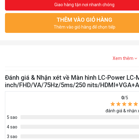
Giao hàng tận nơi nhanh chóng
THÊM VÀO GIỎ HÀNG
Thêm vào giỏ hàng để chọn tiếp
Xem thêm
Đánh giá & Nhận xét về Màn hình LC-Power LC-
inch/FHD/VA/75Hz/5ms/250 nits/HDMI+VGA+A
0
/5
đánh giá & nhận 
5 sao
4 sao
3 sao