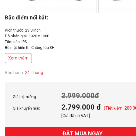
Đặc điểm nổi bật:
Kích thước: 23.8 inch
Độ phân giải: 1920 x 1080
Tấm nền: IPS
Bề mặt hiển thị Chống lóa 3H
Tần số quét: 75hz
Xem thêm
Thời gian đáp ứng 5 ms (MPRT)
Bảo hành:
24 Tháng
2.999.000đ
Giá thị trường :
2.799.000 đ
(Tiết kiệm: 200.0
Giá khuyến mãi:
[Giá đã có VAT]
ĐẶT MUA NGAY