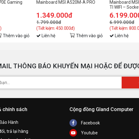
70E Gaming
Mainboard MSI A520M-A PRO
Mainboard MSI
TI WIFI – Sock
1.349.000đ
6.199.00
1.799.000đ
6.999.000đ
)
(Tiết kiệm: 450.000đ)
(Tiết kiệm: 800.
Thêm vào giỏ
Liên hệ
Thêm vào giỏ
Liên hệ
AIL THÔNG BÁO KHUYẾN MẠI HOẶC ĐỂ ĐƯỢC
& chính sách
Cộng đồng Gland Computer
 Bảo Hành
Facebook
ổi, trả lại hàng
Youtube