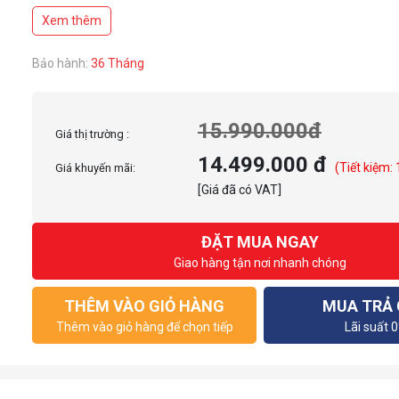
Xem thêm
Bảo hành:
36 Tháng
15.990.000đ
Giá thị trường :
14.499.000 đ
(Tiết kiệm:
Giá khuyến mãi:
[Giá đã có VAT]
ĐẶT MUA NGAY
Giao hàng tận nơi nhanh chóng
THÊM VÀO GIỎ HÀNG
MUA TRẢ
Thêm vào giỏ hàng để chọn tiếp
Lãi suất 