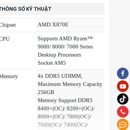
THÔNG SỐ KỸ THUẬT
AMD X870E
Chipset
Supports AMD Ryzen™
CPU
9000/ 8000/ 7000 Series
Desktop Processors
Socket AM5
4x DDR5 UDIMM,
Memory
Maximum Memory Capacity
256GB
Memory Support DDR5
8400+(OC)/ 8200+(OC)/
8000+(OC)/ 7800(OC)/
7600(OC)/ 7400(OC)/