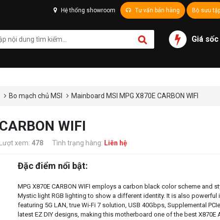
Hệ thống showroom
Tư vấn bán hàng
Bộ sưu tậ
Giá sốc
ủ
Bo mạch chủ MSI
Mainboard MSI MPG X870E CARBON WIFI
 CARBON WIFI
Lượt xem:
478
Tình trạng hàng:
Liên hệ
Đặc điểm nổi bật:
MPG X870E CARBON WIFI employs a carbon black color scheme and styl
Mystic light RGB lighting to show a different identity. It is also powerful
featuring 5G LAN, true Wi-Fi 7 solution, USB 40Gbps, Supplemental PCIe
latest EZ DIY designs, making this motherboard one of the best X870E