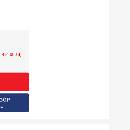
 1.491.000 đ)
 GÓP
0%