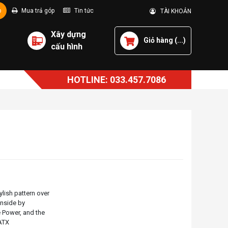
p
Mua trả góp
Tin tức
TÀI KHOẢN
Xây dựng
Giỏ hàng (
...
)
cấu hình
HOTLINE: 033.457.7086
ish pattern over
 inside by
 Power, and the
 ATX