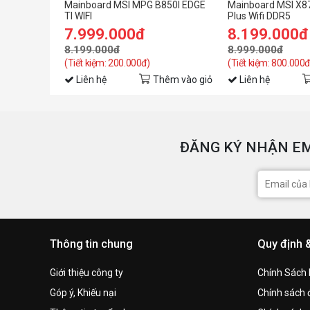
Mainboard MSI MPG B850I EDGE
Mainboard MSI X8
TI WIFI
Plus Wifi DDR5
7.999.000đ
8.199.000đ
8.199.000đ
8.999.000đ
(Tiết kiệm: 200.000đ)
(Tiết kiệm: 800.000đ
Liên hệ
Thêm vào giỏ
Liên hệ
ĐĂNG KÝ NHẬN EM
Thông tin chung
Quy định 
Giới thiệu công ty
Chính Sách
Góp ý, Khiếu nại
Chính sách đ