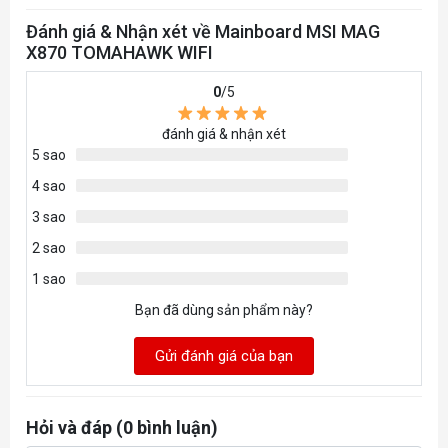
Ryzen™ 9000 Series
Đánh giá & Nhận xét về Mainboard MSI MAG
Processors max. overclocking
X870 TOMAHAWK WIFI
frequency:
0
/5
• 1DPC 1R Max speed up to
8400+ MT/s
đánh giá & nhận xét
5 sao
• 1DPC 2R Max speed up to
4 sao
6400+ MT/s
• 2DPC 1R Max speed up to
3 sao
6400+ MT/s
2 sao
• 2DPC 2R Max speed up to
1 sao
4800+ MT/s
Bạn đã dùng sản phẩm này?
Supports AMD POR Speed
Gửi đánh giá của bạn
and JEDEC Speed
Supports Memory
Hỏi và đáp (0 bình luận)
Overclocking and AMD