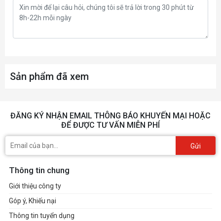
EXPO™
Supports Dual-Channel mode
Supports Non-ECC, Un-
buffered memory
Supports CUDIMM, Clock
Sản phẩm đã xem
Driver bypass mode only*
* CUDIMM support and POR
boot frequency may vary by
ĐĂNG KÝ NHẬN EMAIL THÔNG BÁO KHUYẾN MẠI HOẶC
ĐỂ ĐƯỢC TƯ VẤN MIỄN PHÍ
CPU series, with manual
overclocking available after
Gửi
boot. Certain CPUs may fail to
boot, but future BIOS updates
Thông tin chung
will improve compatibility.
Giới thiệu công ty
• The DIMM slots on this
Góp ý, Khiếu nại
motherboard have double-sided
Thông tin tuyển dụng