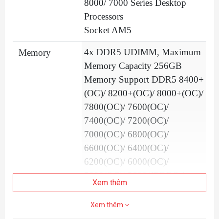
8000/ 7000 Series Desktop
Processors
Socket AM5
4x DDR5 UDIMM, Maximum
Memory
Memory Capacity 256GB
Memory Support DDR5 8400+
(OC)/ 8200+(OC)/ 8000+(OC)/
7800(OC)/ 7600(OC)/
7400(OC)/ 7200(OC)/
7000(OC)/ 6800(OC)/
6600(OC)/ 6400(OC)/
6200(OC)/ 6000(OC)/
5800(OC)/ 5600(JEDEC)/
Xem thêm
5400(JEDEC)/ 5200(JEDEC)/
5000(JEDEC)/ 4800(JEDEC)
Xem thêm
MT/s