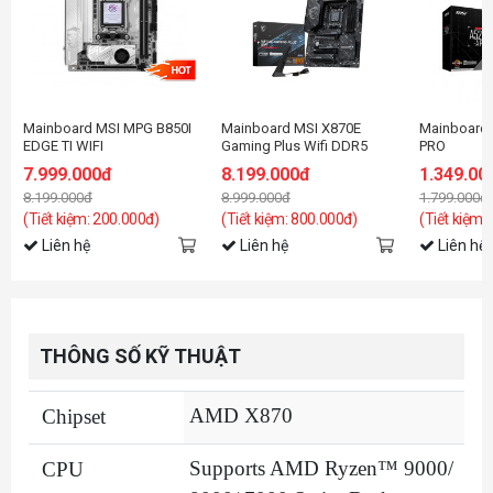
Mainboard MSI MPG B850I
Mainboard MSI X870E
Mainboard
EDGE TI WIFI
Gaming Plus Wifi DDR5
PRO
7.999.000đ
8.199.000đ
1.349.00
8.199.000đ
8.999.000đ
1.799.000đ
(Tiết kiệm: 200.000đ)
(Tiết kiệm: 800.000đ)
(Tiết kiệm:
Liên hệ
Liên hệ
Liên hệ
THÔNG SỐ KỸ THUẬT
AMD X870
Chipset
Supports AMD Ryzen™ 9000/
CPU