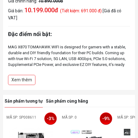
Giá chính hãng:
10.890.000đ
10.199.000đ
Giá bán:
(Tiết kiệm: 691.000 đ)
[Giá đã có
VAT]
Đặc điểm nổi bật:
MAG X870 TOMAHAWK WIFI is designed for gamers with a stable,
durable and DIY friendly foundation for their PC builds. Coming up
with true Wi-Fi 7 solution, 5G LAN, USB 40Gbps, PCIe 5.0 solutions,
Supplemental PCIe Power, and exclusive EZ DIY features, it's ready
Xem thêm
Sản phẩm tương tự
Sản phẩm cùng hãng
MÃ SP: SP008611
MÃ SP: 0
MÃ SP: SP0
-3%
-9%