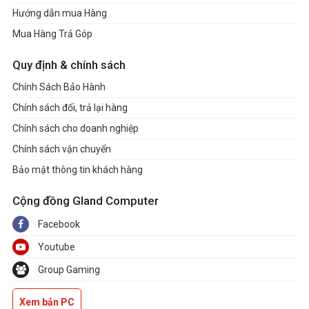
latches.
Hướng dẫn mua Hàng
• Memory compatibility and
Mua Hàng Trả Góp
supported speeds can vary
depending on the CPU and
Quy định & chính sách
memory configuration. For
Chính Sách Bảo Hành
detailed information, please
Chính sách đổi, trả lại hàng
refer to the Memory
Chính sách cho doanh nghiệp
Compatibility List available on
Chính sách vận chuyển
the product’s Support page or
Bảo mật thông tin khách hàng
visit
https://www.msi.com/support/.
Cộng đồng Gland Computer
Facebook
1x HDMI™
Onboard
Graphics
Youtube
Support HDMI™ 2.1 FRL,
maximum resolution of 8K
Group Gaming
60Hz*
Xem bản PC
2x Type-C DisplayPort