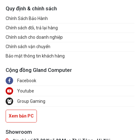
Quy định & chính sách
1x Power Connector(ATX_PWR)
INTERNAL
Chính Sách Bảo Hành
I/O
2x Power Connector(CPU_PWR)
Chính sách đổi, trả lại hàng
1x CPU Fan
Chính sách cho doanh nghiệp
1x Pump Fan
Chính sách vận chuyển
3x System Fan
2x Front Panel (JFP)
Bảo mật thông tin khách hàng
1x Chassis Intrusion (JCI)
Cộng đồng Gland Computer
1x Front Audio (JAUD)
Facebook
1x Tuning Controller connector(J
2x Addressable V2 RGB LED con
Youtube
2x RGB LED connector(JRGB)
Group Gaming
1x TPM pin header(Support TPM 2
Xem bản PC
4x USB 2.0
2x USB 3.2 Gen1 Type A
Showroom
1x USB 3.2 Gen2 Type C