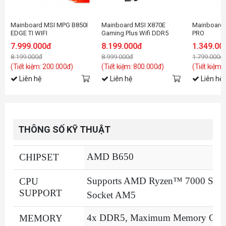
Mainboard MSI MPG B850I
Mainboard MSI X870E
Mainboard
EDGE TI WIFI
Gaming Plus Wifi DDR5
PRO
7.999.000đ
8.199.000đ
1.349.00
8.199.000đ
8.999.000đ
1.799.000đ
(Tiết kiệm: 200.000đ)
(Tiết kiệm: 800.000đ)
(Tiết kiệm:
Liên hệ
Liên hệ
Liên hệ
THÔNG SỐ KỸ THUẬT
AMD B650
CHIPSET
Supports AMD Ryzen™ 7000 Series
CPU
SUPPORT
Socket AM5
4x DDR5, Maximum Memory Capa
MEMORY