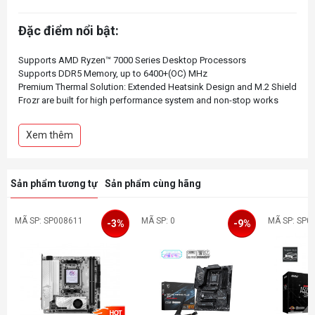
Đặc điểm nổi bật:
Supports AMD Ryzen™ 7000 Series Desktop Processors
Supports DDR5 Memory, up to 6400+(OC) MHz
Premium Thermal Solution: Extended Heatsink Design and M.2 Shield
Frozr are built for high performance system and non-stop works
2.5G LAN and Intel Wi-Fi 6E Solution: Upgraded network solution for
professional and multimedia use. Delivers a secure, stable and fast
Xem thêm
network connection
Lightning M.2: Running at PCIe Gen 4 maximizes performance for
NVMe based SSDs
Lightning USB 20G: Built-in USB 3.2 Gen 2x2 port, offers 20Gbps
Sản phẩm tương tự
Sản phẩm cùng hãng
transmission speed, 4X faster than USB 3.2 Gen 1
MÃ SP: SP008611
MÃ SP: 0
MÃ SP: SP0
-3%
-9%