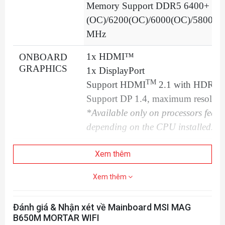
Memory Support DDR5 6400+
(OC)/6200(OC)/6000(OC)/5800(O
MHz
1x HDMI™
ONBOARD
GRAPHICS
1x DisplayPort
TM
Support HDMI
2.1 with HDR, m
Support DP 1.4, maximum resolut
*Available only on processors featu
depending on the CPU installed.
2x PCI-E x16 slot
EXPANSION
Xem thêm
SLOT
Support x16/ x4
1x PCI-E x1 slot
Xem thêm
PCI_E1 PCIe 4.0 supports up to x
PCI_E2 PCIe 3.0 supports up to x1
Đánh giá & Nhận xét về Mainboard MSI MAG
B650M MORTAR WIFI
PCI_E3 PCIe 4.0 supports up to x4