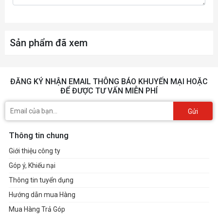
Realtek
RTL8125B 2.5Gbps LA
LAN
AMD Wi-Fi 6E
WIRELESS /
BLUETOOTH
The Wireless module is pre-installed
Sản phẩm đã xem
Supports MU-MIMO TX/RX
Supports 20MHz, 40MHz, 80MHz,
Supports 802.11 a/ b/ g/ n/ ac/ ax
ĐĂNG KÝ NHẬN EMAIL THÔNG BÁO KHUYẾN MẠI HOẶC
ĐỂ ĐƯỢC TƯ VẤN MIỄN PHÍ
®
Supports Bluetooth
5.2**
Gửi
* Wi-Fi 6E 6GHz may depend on eve
Thông tin chung
build 21H1 and Windows 11.
Giới thiệu công ty
** Bluetooth 5.2 will be ready in
Góp ý, Khiếu nại
®
Realtek
ALC4080 Codec
AUDIO
Thông tin tuyển dụng
7.1-Channel High Performance Aud
Hướng dẫn mua Hàng
Supports S/PDIF output
Mua Hàng Trả Góp
Supports up to 32-Bit/384 kHz play