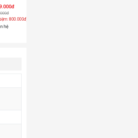
9.000đ
10.699.000đ
.000đ
13.999.000đ
 kiệm: 800.000đ)
(Tiết kiệm: 3.300.000đ)
ên hệ
Liên hệ