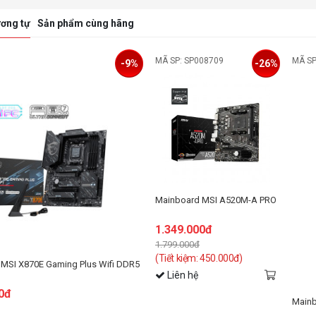
ơng tự
Sản phẩm cùng hãng
MÃ SP: SP008709
MÃ SP
-9%
-26%
Mainboard MSI A520M-A PRO
1.349.000đ
1.799.000đ
(Tiết kiệm: 450.000đ)
MSI X870E Gaming Plus Wifi DDR5
Liên hệ
0đ
Mainb