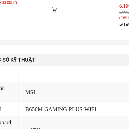
 800.000đ)
6.19
6.999
(Tiết
Li
 SỐ KỸ THUẬT
g số
Giá trị
ản
MSI
l
B650M-GAMING-PLUS-WIFI
board