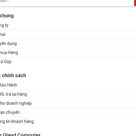
 chung
ng ty
nại
uyển dụng
mua Hàng
rả Góp
& chính sách
 Bảo Hành
i, trả lại hàng
cho doanh nghiệp
vận chuyển
ng tin khách hàng
g Gland Computer