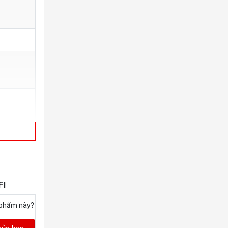
FI
 phẩm này?