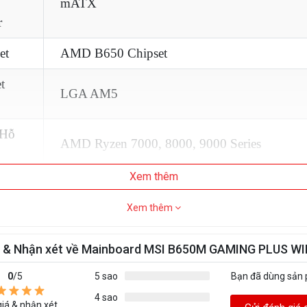
mATX
r
et
AMD B650 Chipset
t
LGA AM5
Hỗ
AMD Ryzen 7000, 8000, 9000 Series
Xem thêm
 Hỗ
4x DDR5 DIMM Slot
Xem thêm
á & Nhận xét về Mainboard MSI B650M GAMING PLUS WI
256GB
tối
0
/5
5 sao
Bạn đã dùng sản
4 sao
iá & nhận xét