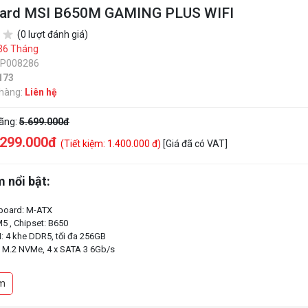
ard MSI B650M GAMING PLUS WIFI
(0 lượt đánh giá)
36 Tháng
SP008286
173
 hàng:
Liên hệ
hãng:
5.699.000đ
.299.000đ
(Tiết kiệm: 1.400.000 đ)
[Giá đã có VAT]
 nổi bật:
board: M-ATX
5 , Chipset: B650
M: 4 khe DDR5, tối đa 256GB
 x M.2 NVMe, 4 x SATA 3 6Gb/s
m