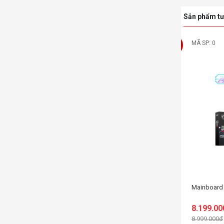
Sản phẩm tư
MÃ SP: SP008611
MÃ SP: 0
-3%
Mainboard MSI MPG B850I EDGE TI WIFI
Mainboard 
7.999.000đ
8.199.000đ
8.199.00
(Tiết kiệm: 200.000đ)
8.999.000đ
Liên hệ