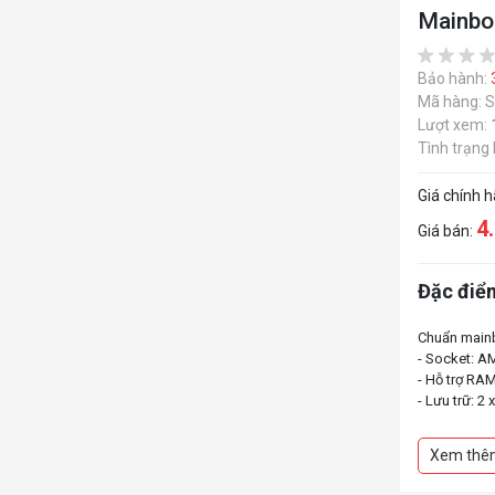
Mainbo
Bảo hành:
Mã hàng: 
Lượt xem:
Tình trạng
Giá chính 
4
Giá bán:
Đặc điểm
Chuẩn main
- Socket: AM
- Hỗ trợ RA
- Lưu trữ: 2
Xem thê