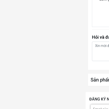
Khe 
mở r
Lưu t
mở r
Hỏi và đ
Kết n
khôn
Cổng 
nối p
sau
Sản phẩ
Phụ k
ĐĂNG KÝ N