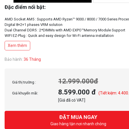
Đặc điểm nổi bật:
AMD Socket AM5 : Supports AMD Ryzen™ 9000 / 8000 / 7000 Series Proce
Digital 8+2+1 phases VRM solution
Dual Channel DDR5 : 2*DIMMs with AMD EXPO™Memory Module Support
WIFI EZ-Plug : Quick and easy design for Wi-Fi antenna installation
EZ-Latch Plus : PCIe and M.2 slots with Quick Release & Screwless Design
Xem thêm
EZ-Latch Click : M.2 heatsinks with screwless design
Friendly UI : Multi-Theme, AIO Fan Control, and Q-Flash Auto Scan in BIOS 
New Power Monitor in HWinfo for real-time monitoring on CPU power phas
Bảo hành:
36 Tháng
Ultra-Fast Storage : 2*M.2 slots, including 1* PCIe 5.0 x4
Efficient Thermal : VRM Thermal Armor Advanced & M.2 Thermal Guard Ext.
Fast Networking : 2.5GbE LAN & Wi-Fi 7 with directional Ultra-high gain ant
Extended Connectivity : USB4 Type-C with DP-Alt, HDMI
12.999.000đ
Giá thị trường :
Reliable Audio : Realtek ALC4080 HD Audio & Audiophile Grade Capacitors
8.599.000 đ
(Tiết kiệm: 4.400
Giá khuyến mãi:
[Giá đã có VAT]
ĐẶT MUA NGAY
Giao hàng tận nơi nhanh chóng