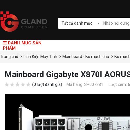
Tất cả danh mục
DANH MỤC SẢN
PHẨM
Trang chủ
Linh Kiện Máy Tính
Mainboard - Bo mạch chủ
Bo mạc
Mainboard Gigabyte X870I AORUS
(0 lượt đánh giá)
Mã hàng: SP007881
Lượt xem:
6