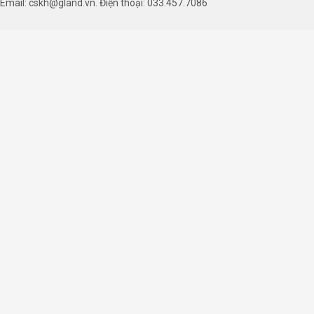
Email: cskh@gland.vn. Điện thoại: 033.457.7086