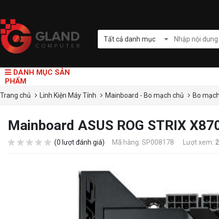
Tất cả danh mục
DANH MỤC SẢN
PHẨM
Trang chủ
Linh Kiện Máy Tính
Mainboard - Bo mạch chủ
Bo mạc
Mainboard ASUS ROG STRIX X87
(0 lượt đánh giá)
Mã hàng: SP008178
Lượt xem:
2