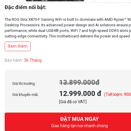
Đặc điểm nổi bật:
The ROG Strix X870-F Gaming WiFi is built to dominate with AMD Ryzen™ 90
Desktop Processors. Its advanced power design and AI solutions ensure 
performance, while dual USB4® ports, WiFi 7 and high-speed DDR5 slots 
cutting-edge connectivity. This motherboard delivers the power and speed 
Xem thêm
Bảo hành:
36 Tháng
13.899.000đ
Giá thị trường :
12.999.000 đ
(Tiết kiệm: 90
Giá khuyến mãi:
[Giá đã có VAT]
ĐẶT MUA NGAY
Giao hàng tận nơi nhanh chóng