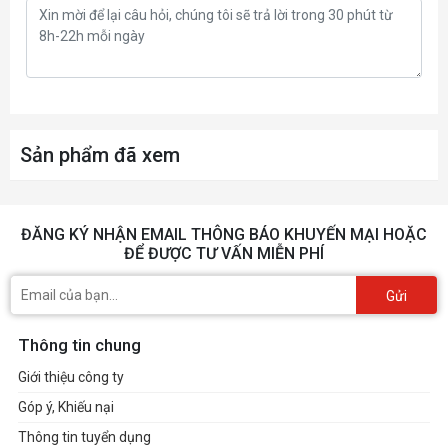
** Supports max. 8K@30Hz as specified in
DisplayPort 1.4.
*** Supports 4K@60Hz as specified in HDMI
2.1.
****Supports max. 4K@60Hz as specified in
Sản phẩm đã xem
DisplayPort 1.4a
**** VGA resolution support depends on
processors' or graphic cards' resolution.
ĐĂNG KÝ NHẬN EMAIL THÔNG BÁO KHUYẾN MẠI HOẶC
Expansion Slots
ĐỂ ĐƯỢC TƯ VẤN MIỄN PHÍ
AMD Ryzen™ 9000 & 7000 Series Desktop
Gửi
Processors*
Thông tin chung
1 x PCIe 5.0 x16 slot (supports x16 mode)
AMD Ryzen™ 8000 Series Desktop Processors*
Giới thiệu công ty
1 x PCIe 4.0 x16 slot (supports x8/x4 mode)**
Góp ý, Khiếu nại
AMD X870 Chipset
Thông tin tuyển dụng