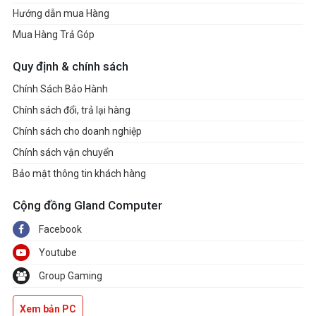
1 x PCIe 4.0 x16 slot (supports x4 mode)
Hướng dẫn mua Hàng
* Please check the PCIe bifurcation table on the
Mua Hàng Trả Góp
support site
(https://www.asus.com/support/FAQ/1037507/).
Quy định & chính sách
** Specifications vary by CPU types.
Chính Sách Bảo Hành
- To ensure compatibility of the device installed,
Chính sách đổi, trả lại hàng
please refer to https://www.asus.com/support/ for
Chính sách cho doanh nghiệp
the list of supported peripherals.
Chính sách vận chuyển
Storage
Bảo mật thông tin khách hàng
Supports 4 x M.2 slots and 2 x SATA 6Gb/s
Cộng đồng Gland Computer
ports*
Facebook
AMD Ryzen™ 9000 & 7000 Series Desktop
Youtube
Processors*
M.2_1 slot (Key M), type 2242/2260/2280
Group Gaming
(supports PCIe 5.0 x4 mode)
Xem bản PC