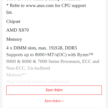
* Refer to www.asus.com for CPU support
list.
Chipset
AMD X870
Memory
4 x DIMM slots, max. 192GB, DDR5
Supports up to 8000+MT/s(OC) with Ryzen™
9000 & 8000 & 7000 Series Processors, ECC and
Non-ECC, Un-buffered
Memory*"
Dual channel memory architecture
Supports AMD Extended Profiles for
Xem thêm
Overclocking (EXPO™)
Xem thêm
ASUS Enhanced Memory Profile (AEMP)