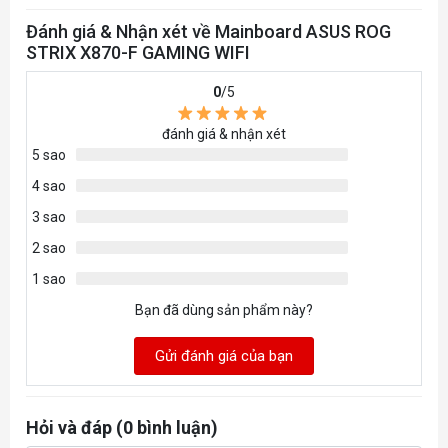
* Supported memory types, data rate
(speed), and number of DRAM modules vary
Đánh giá & Nhận xét về Mainboard ASUS ROG
STRIX X870-F GAMING WIFI
depending on the CPU and memory
configuration, for more information please refer to
0
/5
CPU/Memory Support list
đánh giá & nhận xét
under the Support tab of product information site
5 sao
or visit
4 sao
https://www.asus.com/support/.
3 sao
* Non-ECC, un-buffered DDR5 memory supports
2 sao
On-Die ECC function.
1 sao
Graphics
Bạn đã dùng sản phẩm này?
1 x DisplayPort**
1 x HDMI™ port***
Gửi đánh giá của bạn
®
2 x USB4
(40Gbps) ports support USB
®
Type-C
display outputs****
Hỏi và đáp (0 bình luận)
* Please refer to AMD CPU specifications.