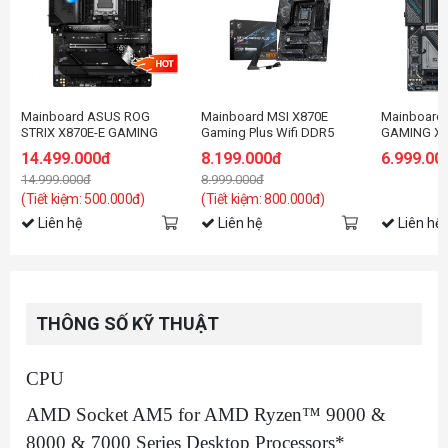
Mainboard ASUS ROG
Mainboard MSI X870E
Mainboard 
STRIX X870E-E GAMING
Gaming Plus Wifi DDR5
GAMING X 
WIFI
14.499.000đ
8.199.000đ
6.999.00
14.999.000đ
8.999.000đ
(Tiết kiệm: 500.000đ)
(Tiết kiệm: 800.000đ)
Liên hệ
Liên hệ
Liên hệ
THÔNG SỐ KỸ THUẬT
CPU
AMD Socket AM5 for AMD Ryzen™ 9000 &
8000 & 7000 Series Desktop Processors*