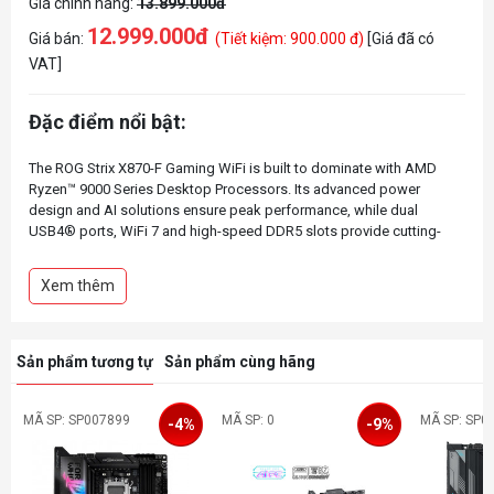
Giá chính hãng:
13.899.000đ
12.999.000đ
Giá bán:
(Tiết kiệm: 900.000 đ)
[Giá đã có
VAT]
Đặc điểm nổi bật:
The ROG Strix X870-F Gaming WiFi is built to dominate with AMD
Ryzen™ 9000 Series Desktop Processors. Its advanced power
design and AI solutions ensure peak performance, while dual
USB4® ports, WiFi 7 and high-speed DDR5 slots provide cutting-
edge connectivity. This motherboard delivers the power and speed
essential for elite gaming and the demands of advanced AI PC
Xem thêm
Sản phẩm tương tự
Sản phẩm cùng hãng
MÃ SP: SP007899
MÃ SP: 0
MÃ SP: SP0
-4%
-9%