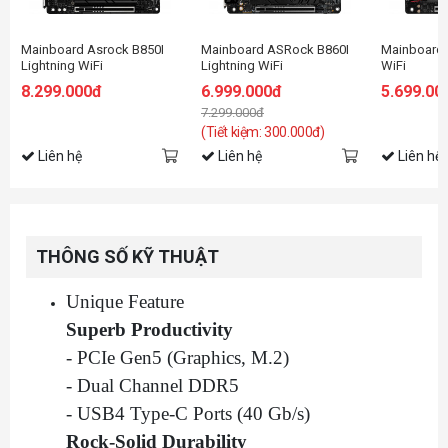
Mainboard Asrock B850I
Mainboard ASRock B860I
Mainboard
Lightning WiFi
Lightning WiFi
WiFi
8.299.000đ
6.999.000đ
5.699.00
7.299.000đ
(Tiết kiệm: 300.000đ)
Liên hệ
Liên hệ
Liên hệ
THÔNG SỐ KỸ THUẬT
Unique Feature
Superb Productivity
- PCIe Gen5 (Graphics, M.2)
- Dual Channel DDR5
- USB4 Type-C Ports (40 Gb/s)
Rock-Solid Durability