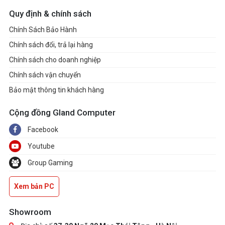
display to a Type-C monitor, please use AM5
Quy định & chính sách
Ryzen™ 9000, 8000 and 7000 processors
with embedded graphics.
Chính Sách Bảo Hành
Audio
Chính sách đổi, trả lại hàng
- 7.1 CH HD Audio with Content Protection
Chính sách cho doanh nghiệp
(Realtek ALC4082 Audio Codec)
Chính sách vận chuyển
- Individual PCB Layers for R/L Audio
Bảo mật thông tin khách hàng
Channel
- Direct Drive Technology on Front
Cộng đồng Gland Computer
headphone port (Supports up to 600 Ohm
Facebook
headsets)
Youtube
- Nahimic Audio
Group Gaming
LAN
- 2.5 Gigabit LAN 10/100/1000/2500 Mb/s
Xem bản PC
- Killer E3100G
- Supports Killer LAN Software
Showroom