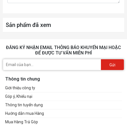
*Please refer to Memory Support List on
ASRock's website for more information.
BIOS
Sản phẩm đã xem
- 256Mb AMI UEFI Legal BIOS with GUI
support
Graphics
ĐĂNG KÝ NHẬN EMAIL THÔNG BÁO KHUYẾN MẠI HOẶC
Integrated AMD RDNA™ graphics (Actual
ĐỂ ĐƯỢC TƯ VẤN MIỄN PHÍ
support may vary by CPU)
- 1 x HDMI 2.1 TMDS/FRL 8G Compatible,
Gửi
supports HDR, HDCP 2.3 and max.
Thông tin chung
resolution up to 4K 120Hz
Giới thiệu công ty
- 2 x USB4, support HDCP 2.3 and max.
Góp ý, Khiếu nại
resolution up to 8K 30Hz*
Thông tin tuyển dụng
* Only the CPU's embedded graphics can be
Hướng dẫn mua Hàng
displayed through USB4 ports. If you want to
Mua Hàng Trả Góp