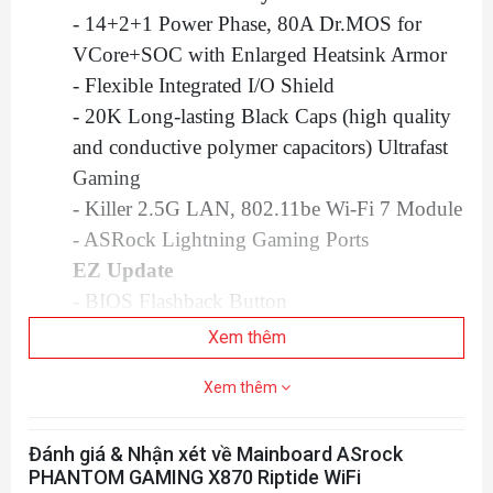
- 14+2+1 Power Phase, 80A Dr.MOS for
VCore+SOC with Enlarged Heatsink Armor
- Flexible Integrated I/O Shield
- 20K Long-lasting Black Caps (high quality
and conductive polymer capacitors) Ultrafast
Gaming
- Killer 2.5G LAN, 802.11be Wi-Fi 7 Module
- ASRock Lightning Gaming Ports
EZ Update
- BIOS Flashback Button
- ASRock Auto Driver Installer
Xem thêm
EZ Troubleshooter
Xem thêm
-
ASRock Post Status Checker
CPU
Đánh giá & Nhận xét về Mainboard ASrock
- Supports AMD Socket AM5 Ryzen™ 9000,
PHANTOM GAMING X870 Riptide WiFi
8000 and 7000 Series Processors