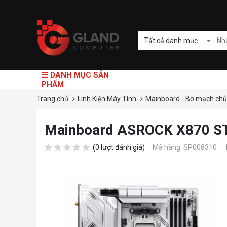
Tất cả danh mục
DANH MỤC SẢN
PHẨM
Trang chủ
Linh Kiện Máy Tính
Mainboard - Bo mạch ch
Mainboard ASROCK X870 S
(0 lượt đánh giá)
Mã hàng: SP008310