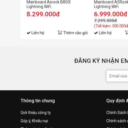
Mainboard Asrock B850I
Mainboard ASRock
Lightning WiFi
Lightning WiFi
8.299.000đ
6.999.000đ
7.299.000đ
(Tiết kiệm: 300.000đ
Liên hệ
Thêm vào giỏ
Liên hệ
ĐĂNG KÝ NHẬN EM
Thông tin chung
Quy định 
Giới thiệu công ty
Chính Sách
Góp ý, Khiếu nại
Chính sách đ