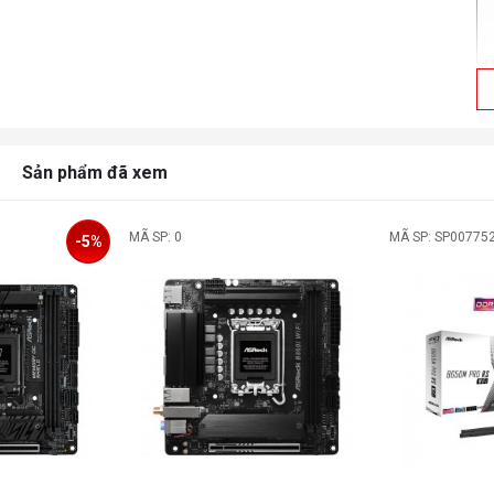
t
Sản phẩm đã xem
MÃ SP: 0
MÃ SP: SP00775
-5%
K