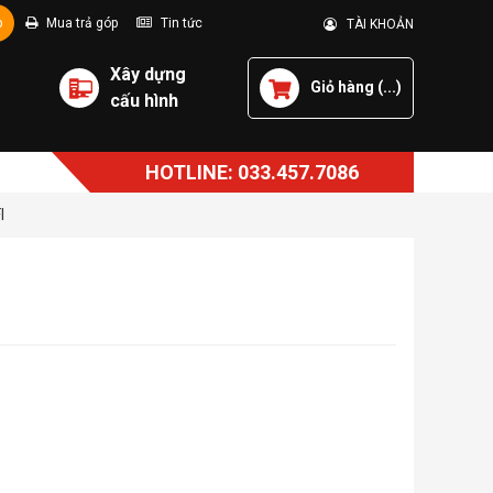
p
Mua trả góp
Tin tức
TÀI KHOẢN
Xây dựng
Giỏ hàng (
...
)
cấu hình
HOTLINE: 033.457.7086
I