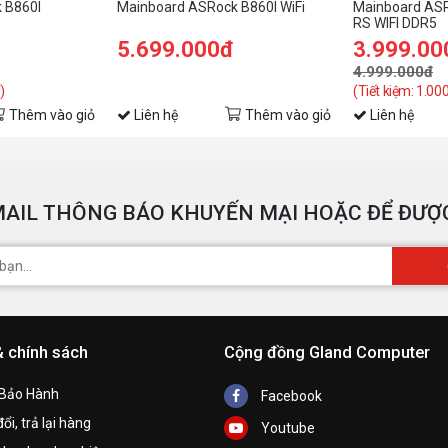
 B860I
Mainboard ASRock B860I WiFi
Mainboard AS
m
RS WIFI DDR5
5.699.000đ
3.999.00
4.999.000đ
)
(Tiết kiệm: 1.00
Thêm vào giỏ
Liên hệ
Thêm vào giỏ
Liên hệ
AIL THÔNG BÁO KHUYẾN MẠI HOẶC ĐỂ ĐƯỢC
& chính sách
Cộng đồng Gland Computer
Ổ
 Bảo Hành
Facebook
h
ổi, trả lại hàng
Youtube