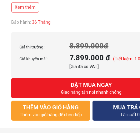
PCIe 5.0 x16
Xem thêm
Bảo hành:
36 Tháng
8.899.000đ
Giá thị trường :
7.899.000 đ
(Tiết kiệm: 1.
Giá khuyến mãi:
[Giá đã có VAT]
ĐẶT MUA NGAY
Giao hàng tận nơi nhanh chóng
THÊM VÀO GIỎ HÀNG
MUA TRẢ
Thêm vào giỏ hàng để chọn tiếp
Lãi suất 