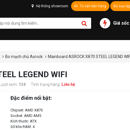
Hệ thống showroom
Tư vấn bán hàng
Bộ sưu tậ
Giá sốc
ủ
Bo mạch chủ Asrock
Mainboard ASROCK X870 STEEL LEGEND WIF
TEEL LEGEND WIFI
Lượt xem:
134
Tình trạng hàng:
Liên hệ
Đặc điểm nổi bật:
Chipset: AMD X870
Socket: AMD AM5
Kích thước: ATX
Số khe RAM: 4