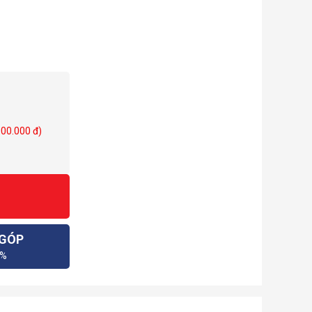
000.000 đ)
 GÓP
0%