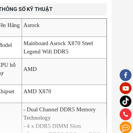
THÔNG SỐ KỸ THUẬT
ên Hãng
Asrock
Mainboard Asrock X870 Steel
odel
Legend Wifi DDR5
CPU hỗ
AMD
rợ
hipset
AMD X870
- Dual Channel DDR5 Memory
Technology
- 4 x DDR5 DIMM Slots