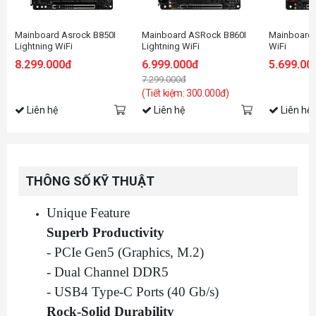
Mainboard Asrock B850I
Mainboard ASRock B860I
Mainboard
Lightning WiFi
Lightning WiFi
WiFi
8.299.000đ
6.999.000đ
5.699.00
7.299.000đ
(Tiết kiệm: 300.000đ)
Liên hệ
Liên hệ
Liên hệ
THÔNG SỐ KỸ THUẬT
Unique Feature
Superb Productivity
- PCIe Gen5 (Graphics, M.2)
- Dual Channel DDR5
- USB4 Type-C Ports (40 Gb/s)
Rock-Solid Durability