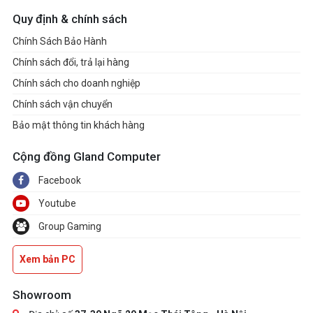
display to a Type-C monitor, please use AM5
Quy định & chính sách
Ryzen™ 9000, 8000 and 7000 processors
with embedded graphics.
Chính Sách Bảo Hành
Audio
Chính sách đổi, trả lại hàng
- 7.1 CH HD Audio with Content Protection
Chính sách cho doanh nghiệp
(Realtek ALC4082 Audio Codec)
Chính sách vận chuyển
- Individual PCB Layers for R/L Audio
Bảo mật thông tin khách hàng
Channel
- Direct Drive Technology on Front
Cộng đồng Gland Computer
headphone port (Supports up to 600 Ohm
Facebook
headsets)
Youtube
- Nahimic Audio
Group Gaming
LAN
- 2.5 Gigabit LAN 10/100/1000/2500 Mb/s
Xem bản PC
- Killer E3100G
- Supports Killer LAN Software
Showroom