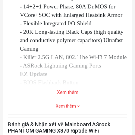
- 14+2+1 Power Phase, 80A Dr.MOS for
VCore+SOC with Enlarged Heatsink Armor
- Flexible Integrated I/O Shield
- 20K Long-lasting Black Caps (high quality
and conductive polymer capacitors) Ultrafast
Gaming
- Killer 2.5G LAN, 802.11be Wi-Fi 7 Module
- ASRock Lightning Gaming Ports
EZ Update
- BIOS Flashback Button
- ASRock Auto Driver Installer
Xem thêm
EZ Troubleshooter
Xem thêm
-
ASRock Post Status Checker
CPU
Đánh giá & Nhận xét về Mainboard ASrock
- Supports AMD Socket AM5 Ryzen™ 9000,
PHANTOM GAMING X870 Riptide WiFi
8000 and 7000 Series Processors