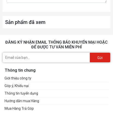
*Please refer to Memory Support List on
ASRock's website for more information.
BIOS
Sản phẩm đã xem
- 256Mb AMI UEFI Legal BIOS with GUI
support
Graphics
ĐĂNG KÝ NHẬN EMAIL THÔNG BÁO KHUYẾN MẠI HOẶC
Integrated AMD RDNA™ graphics (Actual
ĐỂ ĐƯỢC TƯ VẤN MIỄN PHÍ
support may vary by CPU)
- 1 x HDMI 2.1 TMDS/FRL 8G Compatible,
Gửi
supports HDR, HDCP 2.3 and max.
Thông tin chung
resolution up to 4K 120Hz
Giới thiệu công ty
- 2 x USB4, support HDCP 2.3 and max.
Góp ý, Khiếu nại
resolution up to 8K 30Hz*
Thông tin tuyển dụng
* Only the CPU's embedded graphics can be
Hướng dẫn mua Hàng
displayed through USB4 ports. If you want to
Mua Hàng Trả Góp