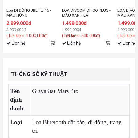
Loa DI ĐỘNG JBL FLIP 6 -
LOA DIVOOM DITOO PLUS -
LOA DIVOO
MÀU HỒNG
MÀU XANH LÁ
MÀU XANH
2.999.000đ
1.499.000đ
1.499.00
3.999.000đ
1.999.000đ
1.999.000đ
(Tiết kiệm: 1.000.000đ)
(Tiết kiệm: 500.000đ)
(Tiết kiệm:
Liên hệ
Liên hệ
Liên hệ
THÔNG SỐ KỸ THUẬT
Tên
GravaStar Mars Pro
định
danh
Loại
Loa Bluetooth đặt bàn, di động, trang
trí.