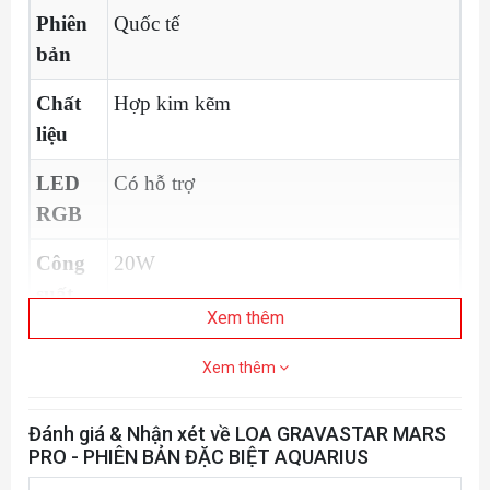
Phiên
Quốc tế
bản
Chất
Hợp kim kẽm
liệu
LED
Có hỗ trợ
RGB
Công
20W
suất
Xem thêm
Kết nối
Bluetooth 5.0
Xem thêm
AUX
Đánh giá & Nhận xét về LOA GRAVASTAR MARS
PRO - PHIÊN BẢN ĐẶC BIỆT AQUARIUS
Kích
7.5"H x 7.1"L x 7.9"W
thước