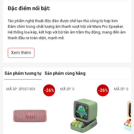
Đặc điểm nổi bật:
Tác phẩm nghệ thuật độc đáo được chế tạo thủ công từ hợp kim
Đắm chìm trong chất lượng âm thanh vượt trội với Mars Pro Speaker.
Hệ thống loa kép, kết hợp với bộ tản âm trầm thụ động, mang đến âm
thanh đầu ra toàn diện, mạnh mẽ.
Với thiết kế tiên tiến và pin lâu dài, đây là người bạn đồng hành hoàn
hảo cho những người yêu âm nhạc ở khắp mọi nơi.
Xem thêm
Hệ thống loa kép: Mang đến trải nghiệm âm thanh tròn trịa, được
tăng cường nhờ bộ tản âm trầm thụ động.
Thiết kế khoa học viễn tưởng: Tính thẩm mỹ của tương lai tạo thêm
nét sang trọng hiện đại cho bất kỳ môi trường nào.
Sản phẩm tương tự
Sản phẩm cùng hãng
Bluetooth 5.0: Cung cấp kết nối không dây liền mạch, chất lượng cao.
Đèn RGB: Sáu đèn RGB khác nhau làm phong phú thêm trải nghiệm
âm thanh với hình ảnh động.
MÃ SP: SP007459
MÃ SP: 0
MÃ SP: 0
-26%
-26%
Tuổi thọ pin kéo dài: Một lần sạc cung cấp thời gian chơi lên tới 15
giờ, giúp âm nhạc tiếp tục lâu hơn.
Có thể ghép nối: Kết nối hai loa Mars Pro để có trải nghiệm âm thanh