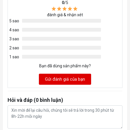
0
/5
Màu
Trắng, Vàng (War Damage) và các
đánh giá & nhận xét
sắc
phiên bản đặc biệt
5 sao
4 sao
Nguồn
Pin sạc, cung cấp khả năng chơi nhạc
3 sao
điện
lên đến 10 tiếng ở mức âm lượng 50%
2 sao
Trong
HDSD, thông tin pháp lý, cáp sạc Type-
1 sao
hộp có
C
Bạn đã dùng sản phẩm này?
Gửi đánh giá của bạn
Hỏi và đáp (0 bình luận)