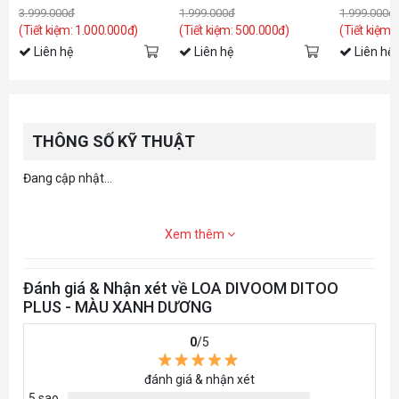
3.999.000đ
1.999.000đ
1.999.000đ
(Tiết kiệm: 1.000.000đ)
(Tiết kiệm: 500.000đ)
(Tiết kiệm:
Liên hệ
Liên hệ
Liên hệ
THÔNG SỐ KỸ THUẬT
Đang cập nhật...
Xem thêm
Đánh giá & Nhận xét về LOA DIVOOM DITOO
PLUS - MÀU XANH DƯƠNG
0
/5
đánh giá & nhận xét
5 sao