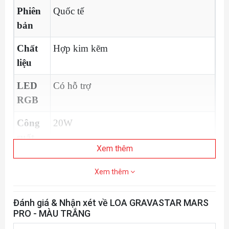
Phiên
Quốc tế
bản
Chất
Hợp kim kẽm
liệu
LED
Có hỗ trợ
RGB
Công
20W
suất
Xem thêm
Kết nối
Bluetooth 5.0
Xem thêm
AUX
Đánh giá & Nhận xét về LOA GRAVASTAR MARS
PRO - MÀU TRẮNG
Kích
7.5"H x 7.1"L x 7.9"W
thước