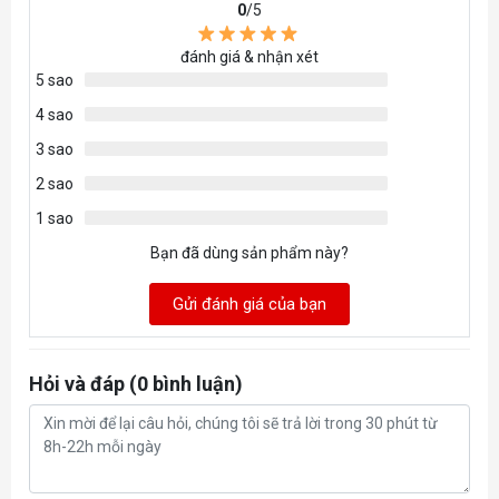
0
/5
Màu
Trắng, Vàng (War Damage) và các
đánh giá & nhận xét
sắc
phiên bản đặc biệt
5 sao
4 sao
Nguồn
Pin sạc, cung cấp khả năng chơi nhạc
3 sao
điện
lên đến 10 tiếng ở mức âm lượng 50%
2 sao
Trong
HDSD, thông tin pháp lý, cáp sạc Type-
1 sao
hộp có
C
Bạn đã dùng sản phẩm này?
Gửi đánh giá của bạn
Hỏi và đáp (0 bình luận)