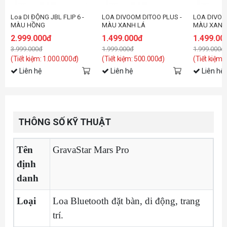
Loa DI ĐỘNG JBL FLIP 6 -
LOA DIVOOM DITOO PLUS -
LOA DIVOO
MÀU HỒNG
MÀU XANH LÁ
MÀU XANH
2.999.000đ
1.499.000đ
1.499.00
3.999.000đ
1.999.000đ
1.999.000đ
(Tiết kiệm: 1.000.000đ)
(Tiết kiệm: 500.000đ)
(Tiết kiệm:
Liên hệ
Liên hệ
Liên hệ
THÔNG SỐ KỸ THUẬT
Tên
GravaStar Mars Pro
định
danh
Loại
Loa Bluetooth đặt bàn, di động, trang
trí.