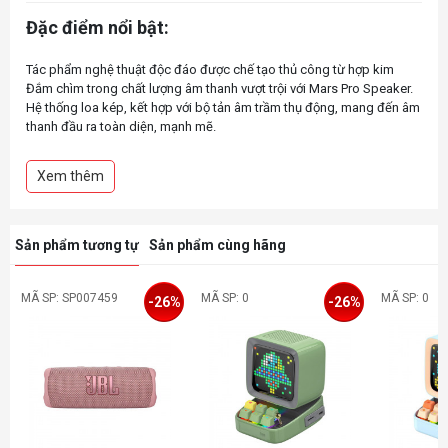
Đặc điểm nổi bật:
Tác phẩm nghệ thuật độc đáo được chế tạo thủ công từ hợp kim
Đắm chìm trong chất lượng âm thanh vượt trội với Mars Pro Speaker.
Hệ thống loa kép, kết hợp với bộ tản âm trầm thụ động, mang đến âm
thanh đầu ra toàn diện, mạnh mẽ.
Với thiết kế tiên tiến và pin lâu dài, đây là người bạn đồng hành hoàn
hảo cho những người yêu âm nhạc ở khắp mọi nơi.
Xem thêm
Hệ thống loa kép: Mang đến trải nghiệm âm thanh tròn trịa, được
tăng cường nhờ bộ tản âm trầm thụ động.
Thiết kế khoa học viễn tưởng: Tính thẩm mỹ của tương lai tạo thêm
nét sang trọng hiện đại cho bất kỳ môi trường nào.
Sản phẩm tương tự
Sản phẩm cùng hãng
Bluetooth 5.0: Cung cấp kết nối không dây liền mạch, chất lượng cao.
Đèn RGB: Sáu đèn RGB khác nhau làm phong phú thêm trải nghiệm
âm thanh với hình ảnh động.
MÃ SP: SP007459
MÃ SP: 0
MÃ SP: 0
-26%
-26%
Tuổi thọ pin kéo dài: Một lần sạc cung cấp thời gian chơi lên tới 15
giờ, giúp âm nhạc tiếp tục lâu hơn.
Có thể ghép nối: Kết nối hai loa Mars Pro để có trải nghiệm âm thanh